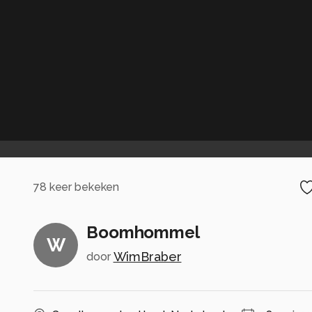
78
keer bekeken
Boomhommel
W
WimBraber
door