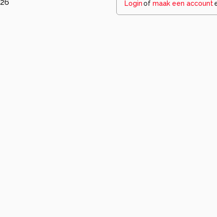
026
Login
of
maak een account
Wees de eers
tera
ongedierte
honingbij