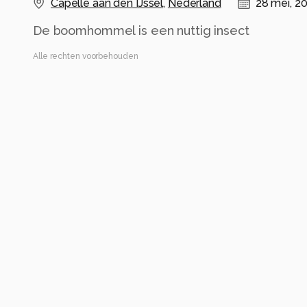
Capelle aan den IJssel
,
Nederland
28 mei, 2
De boomhommel is een nuttig insect
Alle rechten voorbehouden
Instellingen
Alle foto informatie tonen
Categorie
Macro
Tags
boomhommel
Automatische tags
insect
bestuiver
geleedpotige
hommel
close-up
hymenop