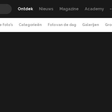
Ontdek
Nieuws
Magazine
Academy
 foto's
Categorieën
Foto van de dag
Galerijen
Gro