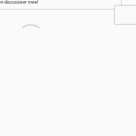
en discussieer mee!
te die een opmerking achterlaat.