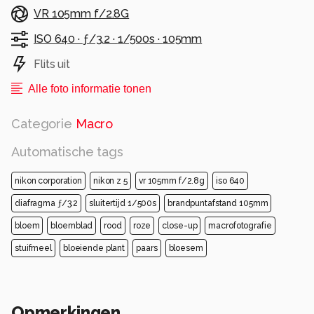
VR 105mm f/2.8G
ISO 640 ·
ƒ/3.2 ·
1/500s ·
105mm
Flits uit
Alle foto informatie tonen
Categorie
Macro
Automatische tags
nikon corporation
nikon z 5
vr 105mm f/2.8g
iso 640
diafragma ƒ/3.2
sluitertijd 1/500s
brandpuntafstand 105mm
bloem
bloemblad
rood
roze
close-up
macrofotografie
stuifmeel
bloeiende plant
paars
bloesem
Opmerkingen