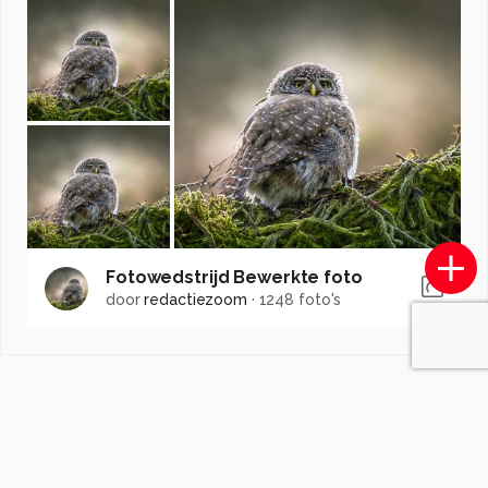
Fotowedstrijd Bewerkte foto
door
redactiezoom
·
1248 foto's
Soortgelijke foto's
PauldenBesten