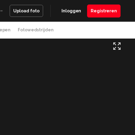
Inloggen
Registreren
Upload foto
epen
Fotowedstrijden