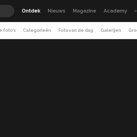
Ontdek
Nieuws
Magazine
Academy
 foto's
Categorieën
Foto van de dag
Galerijen
Gro