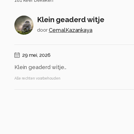
181
keer bekeken
Klein geaderd witje
CemalKazankaya
door
29 mei, 2026
Klein geaderd witje..
Alle rechten voorbehouden
Instellingen
NIKON Z 7_2
(
NIKON CORPORATION
)
NIKKOR Z MC 105mm f/2.8 VR S