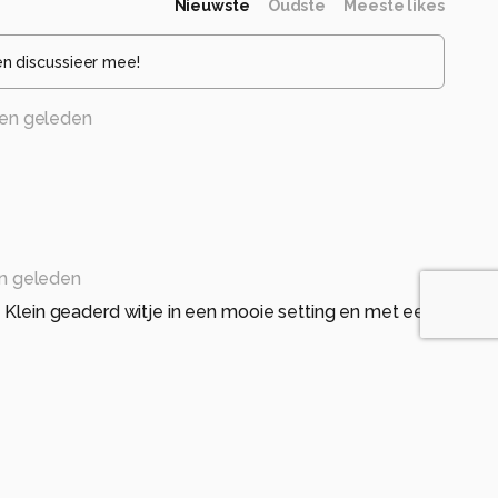
Nieuwste
Oudste
Meeste likes
en discussieer mee!
en geleden
n geleden
t Klein geaderd witje in een mooie setting en met een
den geleden
een Klein geaderd witje.
ichting en scherpte.