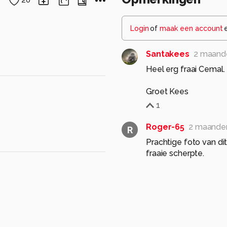
20
Login
of
maak een account
Santakees
2 maand
Heel erg fraai Cemal.
Groet Kees
1
Roger-65
2 maande
R
Prachtige foto van di
fraaie scherpte.
1
JanHouben
2 maan
Een mooie macro van 
Goede compositie, bel
Groet, Jan