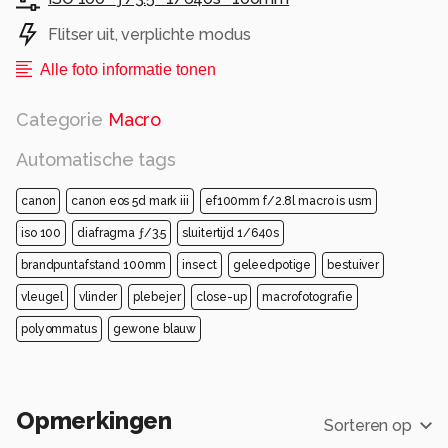
Flitser uit, verplichte modus
Alle foto informatie tonen
Categorie
Macro
Automatische tags
canon
canon eos 5d mark iii
ef100mm f/2.8l macro is usm
iso 100
diafragma ƒ/3.5
sluitertijd 1/640s
brandpuntafstand 100mm
insect
geleedpotige
bestuiver
vleugel
vlinder
plebejer
close-up
macrofotografie
polyommatus
gewone blauw
Opmerkingen
Sorteren op