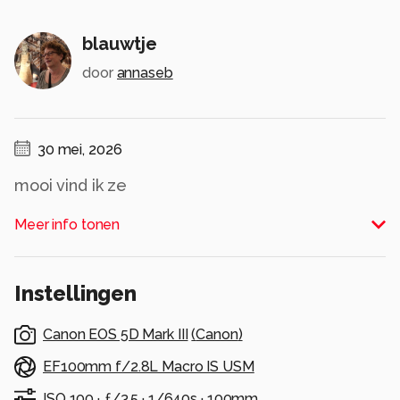
blauwtje
door
annaseb
30 mei, 2026
mooi vind ik ze
Alle rechten voorbehouden
Meer info tonen
Instellingen
Canon EOS 5D Mark III
(
Canon
)
EF100mm f/2.8L Macro IS USM
ISO 100 ·
ƒ/3.5 ·
1/640s ·
100mm