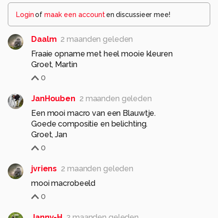
Login
of
maak een account
en discussieer mee!
Daalm
2 maanden geleden
Fraaie opname met heel mooie kleuren
Groet, Martin
0
JanHouben
2 maanden geleden
Een mooi macro van een Blauwtje.
Goede compositie en belichting.
Groet, Jan
0
jvriens
2 maanden geleden
mooi macrobeeld
0
Janny-H
2 maanden geleden