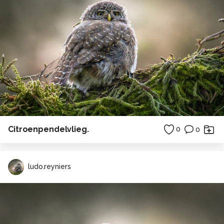
Citroenpendelvlieg.
0
0
ludo.reyniers