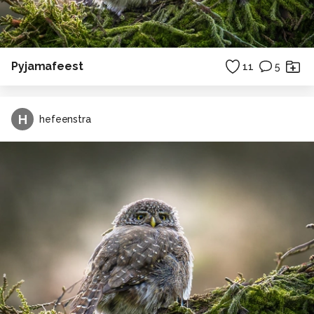
Pyjamafeest
11
5
H
hefeenstra