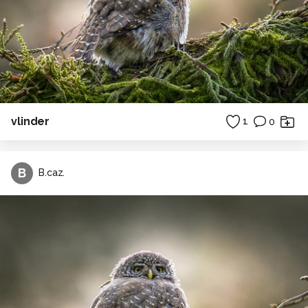
vlinder
1
0
B
B.caz.