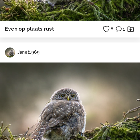
Even op plaats rust
8
1
Janet1969