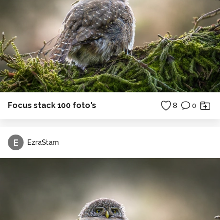
Focus stack 100 foto's
8
0
E
EzraStam