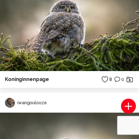
Koninginnenpage
8
0
iwangoulooze