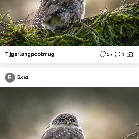
Tijgerlangpootmug
15
3
B
B.caz.