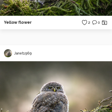
Yellow flower
2
0
Janet1969