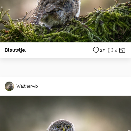
Blauwtje.
29
4
Waltherwb