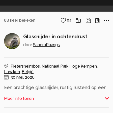
88
keer bekeken
24
Glassnijder in ochtendrust
door
SandraRaangs
Pietersheimbos
,
Nationaal Park Hoge Kempen
,
Lanaken
,
België
30 mei, 2026
Een prachtige glassnijder, rustig rustend op een
stengel.
Meer info tonen
De fijne vleugelstructuur, de opvallend blauwe
ogen en de kleurrijke tekening maken deze libel