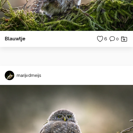
Blauwtje
6
0
marijvdmeijs