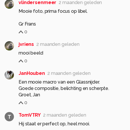
vlindersenmeer
2 maanden geleden
Mooie foto, prima focus op libel.
Gr Frans
0
jvriens
2 maanden geleden
mooi beeld
0
JanHouben
2 maanden geleden
Een mooie macro van een Glassnijder.
Goede compositie, belichting en scherpte.
Groet, Jan
0
TomVTRY
2 maanden geleden
T
Hij staat er perfect op, heel mooi.