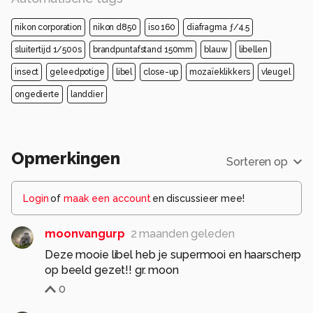
nikon corporation
nikon d850
iso 160
diafragma ƒ/4.5
sluitertijd 1/500s
brandpuntafstand 150mm
blauw
libellen
insect
geleedpotige
libel
close-up
mozaïeklikkers
vleugel
ongedierte
landdier
Opmerkingen
Sorteren op
Login
of
maak een account
en discussieer mee!
moonvangurp
2 maanden geleden
Deze mooie libel heb je supermooi en haarscherp
op beeld gezet!! gr. moon
0