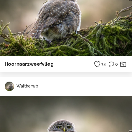
Hoornaarzweefvlieg
12
0
Waltherwb