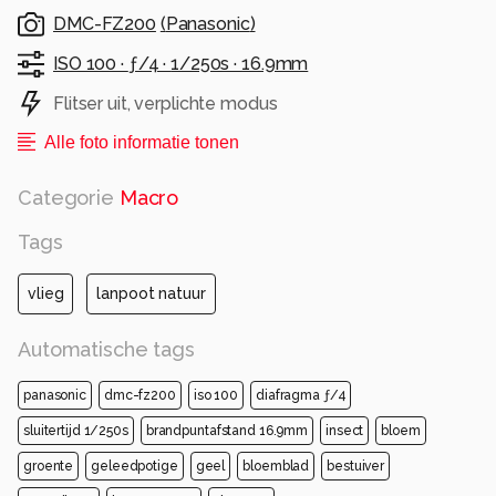
DMC-FZ200
(
Panasonic
)
ISO 100 ·
ƒ/4 ·
1/250s ·
16.9mm
Flitser uit, verplichte modus
Alle foto informatie tonen
Categorie
Macro
Tags
vlieg
lanpoot natuur
Automatische tags
panasonic
dmc-fz200
iso 100
diafragma ƒ/4
sluitertijd 1/250s
brandpuntafstand 16.9mm
insect
bloem
groente
geleedpotige
geel
bloemblad
bestuiver