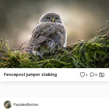
Fencepost jumper stalking
1
0
PauldenBesten