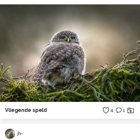
Vliegende speld
4
1
jh-