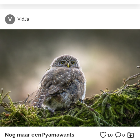
V
VidJa
Nog maar een Pyamawants
10
0