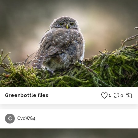
Greenbottle flies
1
0
C
CvdW84