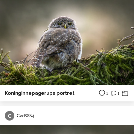
Koninginnepagerups portret
1
1
C
CvdW84