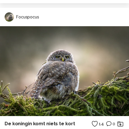
Focuspocus
De koningin komt niets te kort
14
0