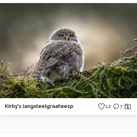
Kirby's langsteelgraafwesp
12
7