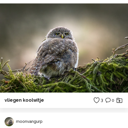
vliegen koolwitje
3
0
moonvangurp