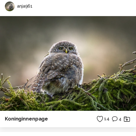
anja961
Koninginnenpage
14
4