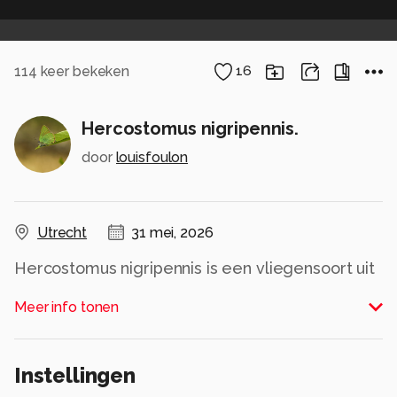
114
keer bekeken
16
Hercostomus nigripennis.
door
louisfoulon
Utrecht
31 mei, 2026
Hercostomus nigripennis is een vliegensoort uit
de familie van de slankpootvliegen.
Meer info tonen
Alle rechten voorbehouden
Instellingen