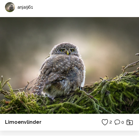
anja961
Limoenvlinder
2
0