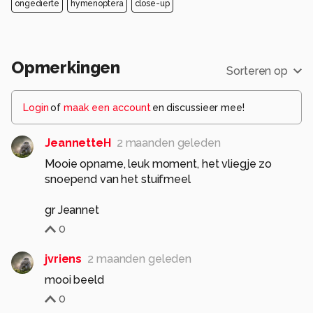
ongedierte
hymenoptera
close-up
Opmerkingen
Sorteren op
Login
of
maak een account
en discussieer mee!
JeannetteH
2 maanden geleden
Mooie opname, leuk moment, het vliegje zo
snoepend van het stuifmeel
gr Jeannet
0
jvriens
2 maanden geleden
mooi beeld
0