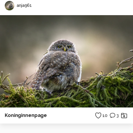
anja961
Koninginnenpage
10
3