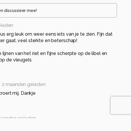
en discussieer mee!
eleden
us erg leuk om weer eens iets van je te zien. Fijn dat
er gaat, veel sterkte en beterschap!
ijnen van het riet en fijne scherpte op de libel en
 op de vleugels.
2 maanden geleden
troert mij. Dankje
maanden geleden
belle. Ik kijk uit naar je volgende foto's. Gr Anneke