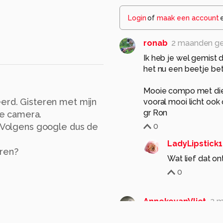
Login
of
maak een account
ronab
2 maanden g
Ik heb je wel gemist d
het nu een beetje bet
Mooie compo met die l
eerd. Gisteren met mijn
vooral mooi licht ook
gr Ron
e camera.
. Volgens google dus de
0
LadyLipstick1
eren?
Wat lief dat on
0
AnnekevanVliet
2 
Mooi het licht op de li