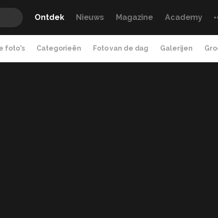
Ontdek
Nieuws
Magazine
Academy
 foto's
Categorieën
Foto van de dag
Galerijen
Gro