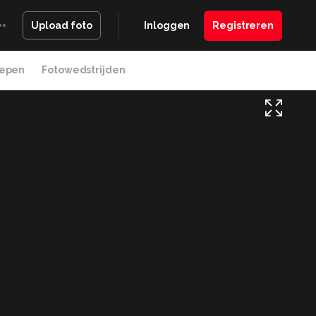
Inloggen
Registreren
Upload foto
epen
Fotowedstrijden