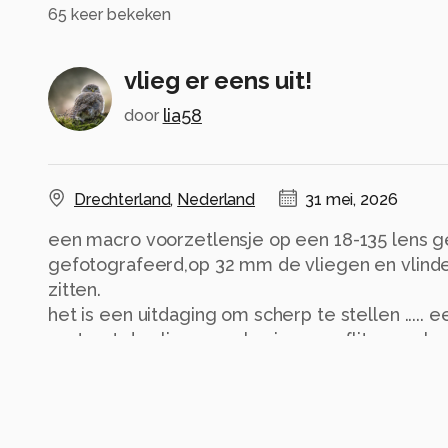
65
keer bekeken
vlieg er eens uit!
lia58
door
Drechterland
,
Nederland
31 mei, 2026
een macro voorzetlensje op een 18-135 lens gep
gefotografeerd,op 32 mm de vliegen en vlinder
zitten.
het is een uitdaging om scherp te stellen ...
met wat de vlieg van plan is. geen flitser gebru
de foto is gekropt
Alle rechten voorbehouden