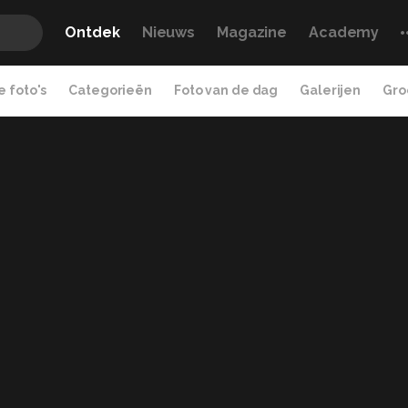
Ontdek
Nieuws
Magazine
Academy
 foto's
Categorieën
Foto van de dag
Galerijen
Gro