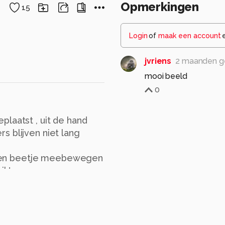
Opmerkingen
15
Login
of
maak een account
jvriens
2 maanden g
mooi beeld
0
laatst , uit de hand
s blijven niet lang
.. een beetje meebewegen
ikt