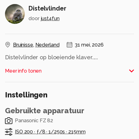
Distelvlinder
door
just4fun
Bruinisse
,
Nederland
31 mei, 2026
Distelvlinder op bloeiende klaver.....
Met zijn prachtige glas-in-lood vleugeltjes in de
Meer info tonen
warme avondzon.
Alle rechten voorbehouden
Instellingen
Gebruikte apparatuur
Panasonic FZ 82
ISO 200 ·
ƒ/8 ·
1/250s ·
215mm