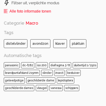
Flitser uit, verplichte modus
Alle foto informatie tonen
Categorie
Macro
Tags
distelvlinder
avondzon
klaver
pluktuin
Automatische tags
panasonic
dc-fz82
iso 200
diafragma ƒ/8
sluitertijd 1/250s
brandpuntafstand 215mm
vlinder
insect
bestuiver
geleedpotige
geschilderde dame
lepidoptera
geschilderde dames
vleugel
vanessa
schippers