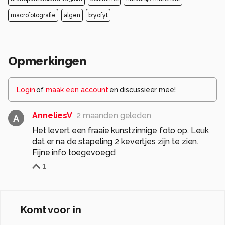
macrofotografie
algen
bryofyt
Opmerkingen
Login
of
maak een account
en discussieer mee!
AnneliesV
2 maanden geleden
A
Het levert een fraaie kunstzinnige foto op. Leuk
dat er na de stapeling 2 kevertjes zijn te zien.
Fijne info toegevoegd
1
Komt voor in