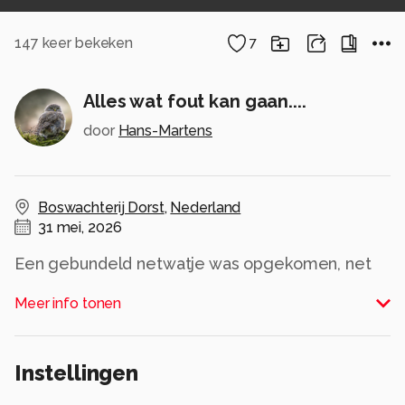
147
keer bekeken
7
Alles wat fout kan gaan....
door
Hans-Martens
Boswachterij Dorst
,
Nederland
31 mei, 2026
Een gebundeld netwatje was opgekomen, net
na een regen bui.
Meer info tonen
Als je gaat stapelen om de scherpte/diepte te
vergroten kan er heel wat fout gaan.
Instellingen
Hier een stapeltje van 28 foto's.