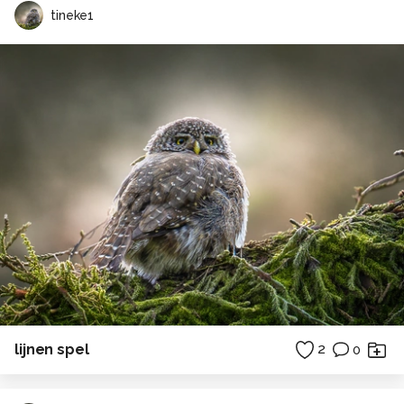
tineke1
lijnen spel
2
0