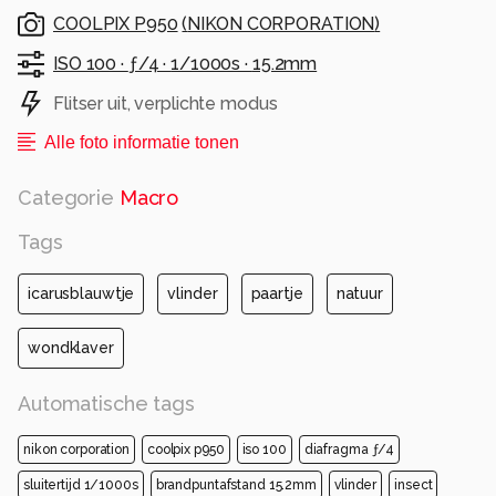
De rupsen overwinteren om in april het jaar erna
COOLPIX P950
(
NIKON CORPORATION
)
weer te verpoppen. De vlinders vliegen dan
opnieuw in mei rond.
ISO 100 ·
ƒ/4 ·
1/1000s ·
15.2mm
Flitser uit, verplichte modus
Alle rechten voorbehouden
Alle foto informatie tonen
Categorie
Macro
Tags
icarusblauwtje
vlinder
paartje
natuur
wondklaver
Automatische tags
nikon corporation
coolpix p950
iso 100
diafragma ƒ/4
sluitertijd 1/1000s
brandpuntafstand 15.2mm
vlinder
insect