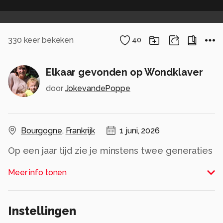
330
keer bekeken
40
Elkaar gevonden op Wondklaver
door
JokevandePoppe
Bourgogne
,
Frankrijk
1 juni, 2026
Op een jaar tijd zie je minstens twee generaties
Icarusblauwtjes vliegen en heel soms wel een
Meer info tonen
derde generatie. De Icarusblauwtjes die actief
zijn in mei paren en zetten hun eitjes dan al af.
De rupsen die uit de eitjes komen verpoppen in
Instellingen
juli of in augustus en planten zich opnieuw voort.