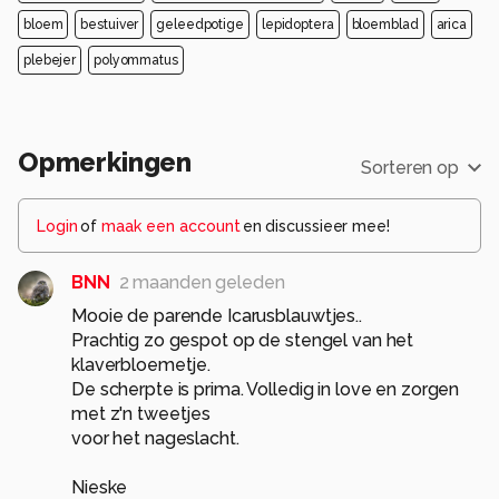
bloem
bestuiver
geleedpotige
lepidoptera
bloemblad
arica
plebejer
polyommatus
Opmerkingen
Sorteren op
Login
of
maak een account
en discussieer mee!
BNN
2 maanden geleden
Mooie de parende Icarusblauwtjes..
Prachtig zo gespot op de stengel van het
klaverbloemetje.
De scherpte is prima. Volledig in love en zorgen
met z'n tweetjes
voor het nageslacht.
Nieske