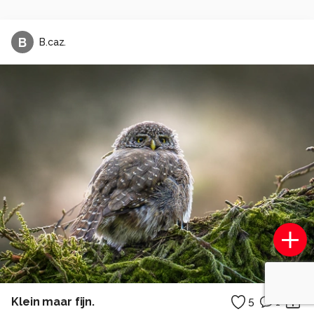
B
B.caz.
Klein maar fijn.
5
1