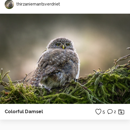
thirzaniemantsverdriet
Colorful Damsel
5
2