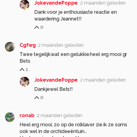
JokevandePoppe
2 maanden geleden
Dank voor je enthousiaste reactie en
waardering Jeannet!!
0
Cgfwg
2 maanden geleden
Twee tegelijk.wat een gelukkie.heel erg mooi gr
Bets
1
JokevandePoppe
2 maanden geleden
Dankjewel Bets!!
0
ronab
2 maanden geleden
Heel erg mooi, zo op de rolklaver zie ik ze soms
ook wel in de orchideeëntuin...