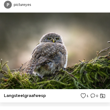
P
pictureyes
Langsteelgraafwesp
1
0