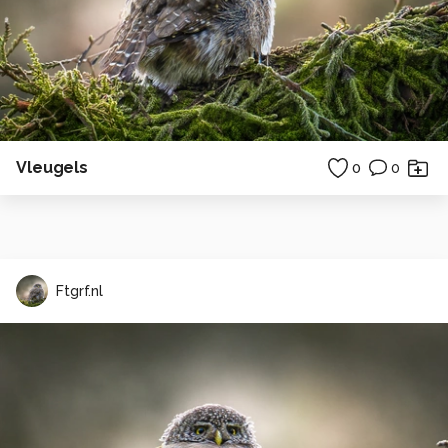
Vleugels
0
0
Ftgrf.nl