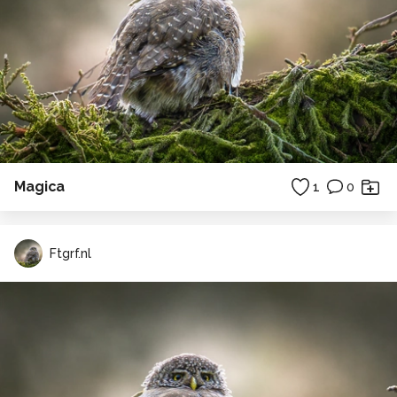
Magica
1
0
Ftgrf.nl