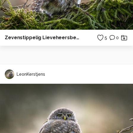
Zevenstippelig Lieveheersbeestje
5
0
LeonKerstjens