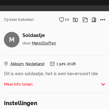
79
keer bekeken
10
Soldaatje
M
door
MarjoSteffen
Akkrum
,
Nederland
1 juni, 2026
Dit is een soldaatje, het is een keversoort (de
weekschildkever) met een zacht dekschild, die
Meer info tonen
in de tuin nuttig is bij het bestrijden van
bladluizen.
Alle rechten voorbehouden
Instellingen