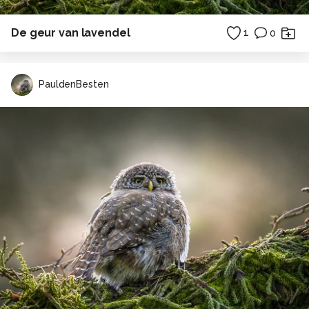
De geur van lavendel
1
0
PauldenBesten