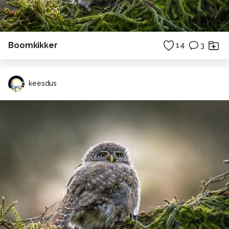
Boomkikker
14
3
keesdus