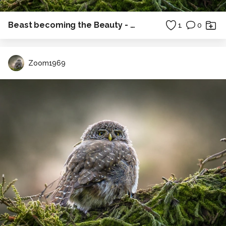
Beast becoming the Beauty - Robber fly
1
0
Zoom1969