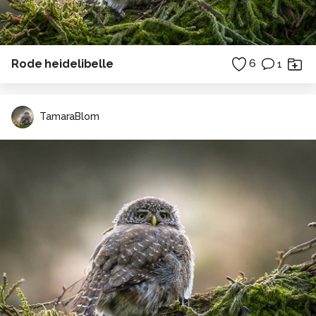
Rode heidelibelle
6
1
TamaraBlom