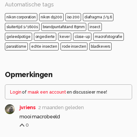
Automatische tags
nikon corporation
nikon d5200
iso 200
diafragma ƒ/5.6
sluitertijd 1/1600s
brandpuntafstand 85mm
insect
geleedpotige
ongedierte
kever
close-up
macrofotografie
parasitisme
echte insecten
rode insecten
bladkevers
Opmerkingen
Login
of
maak een account
en discussieer mee!
jvriens
2 maanden geleden
mooi macrobeeld
0