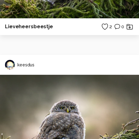
Lieveheersbeestje
2
0
keesdus