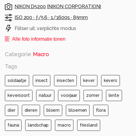
NIKON D5200
(
NIKON CORPORATION
)
ISO 200 ·
ƒ/5.6 ·
1/1600s ·
85mm
Flitser uit, verplichte modus
Alle foto informatie tonen
Categorie
Macro
Tags
soldaatje
insect
insecten
kever
kevers
keversoort
natuur
voorjaar
zomer
lente
dier
dieren
bloem
bloemen
flora
fauna
landschap
macro
friesland