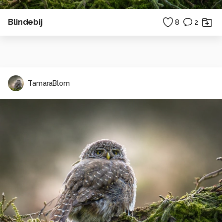
Blindebij
8
2
TamaraBlom