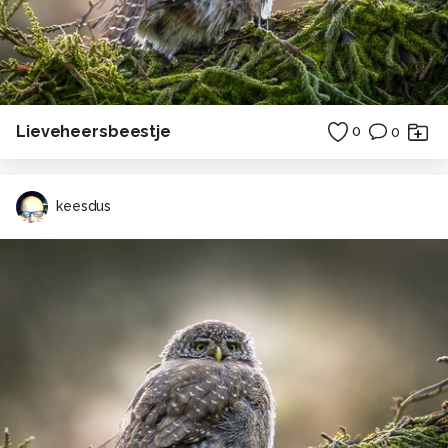
Lieveheersbeestje
0
0
keesdus