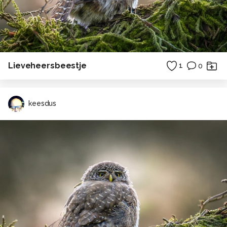
Lieveheersbeestje
1
0
keesdus