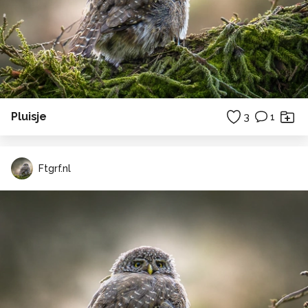
Pluisje
3
1
Ftgrf.nl