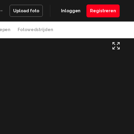
Inloggen
Registreren
Upload foto
epen
Fotowedstrijden