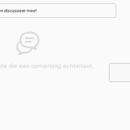
en discussieer mee!
te die een opmerking achterlaat.