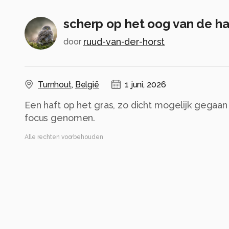
scherp op het oog van de ha
ruud-van-der-horst
door
Turnhout
,
België
1 juni, 2026
Een haft op het gras, zo dicht mogelijk gegaan
focus genomen.
Alle rechten voorbehouden
Instellingen
DC-G9M2
(
Panasonic
)
OM 90mm F3.5