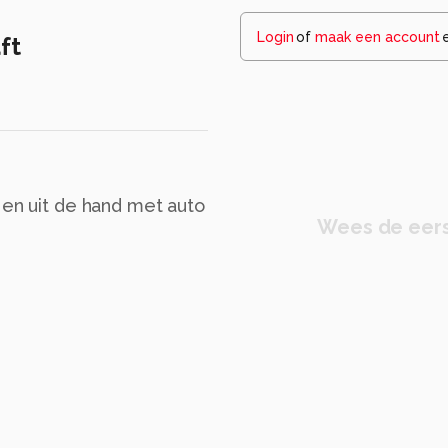
Login
of
maak een account
ft
 en uit de hand met auto
Wees de eers