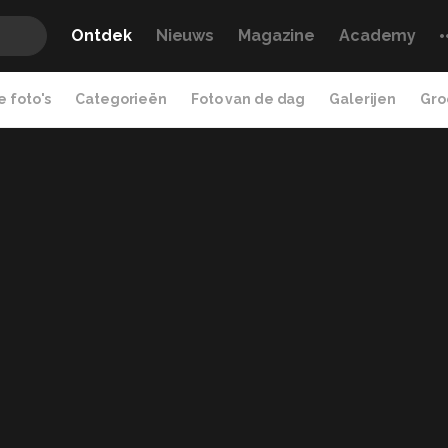
Ontdek
Nieuws
Magazine
Academy
 foto's
Categorieën
Foto van de dag
Galerijen
Gro