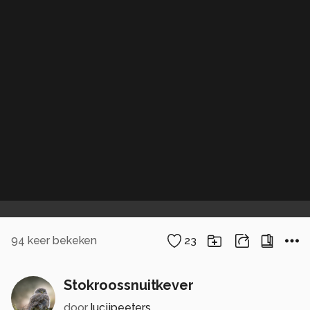
94
keer bekeken
23
Stokroossnuitkever
door
lucjjpeeters