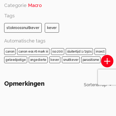
Categorie
Macro
Tags
stokroossnuitkever
kever
Automatische tags
canon
canon eos r6 mark iii
iso 200
sluitertijd 1/250s
insect
geleedpotige
ongedierte
kever
snuitkever
parasitisme
Opmerkingen
Sorteren op
Login
of
maak een account
en discussieer mee!
LadyLipstick1
2 maanden geleden