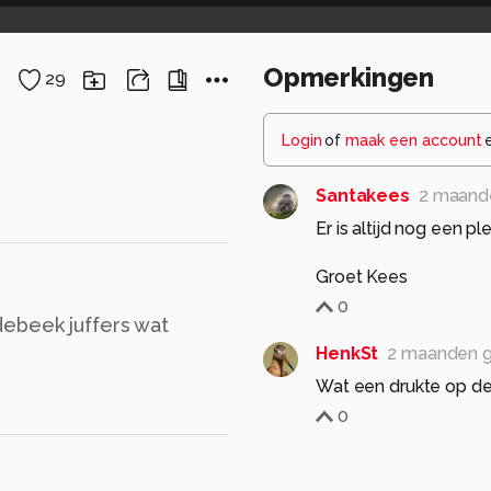
Opmerkingen
29
Login
of
maak een account
Santakees
2 maand
Er is altijd nog een pl
Groet Kees
0
debeek juffers wat
HenkSt
2 maanden 
Wat een drukte op de
0
BNN
2 maanden gel