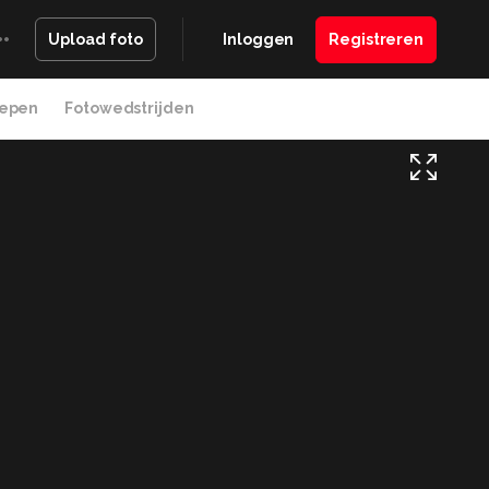
Inloggen
Registreren
Upload foto
epen
Fotowedstrijden