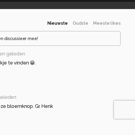
Nieuwste
Oudste
Meeste likes
en discussieer mee!
en geleden
ekje te vinden 😁.
geleden
ze bloemknop. Gr. Henk
eden