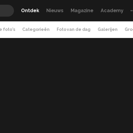
Ontdek
Nieuws
Magazine
Academy
 foto's
Categorieën
Foto van de dag
Galerijen
Gro