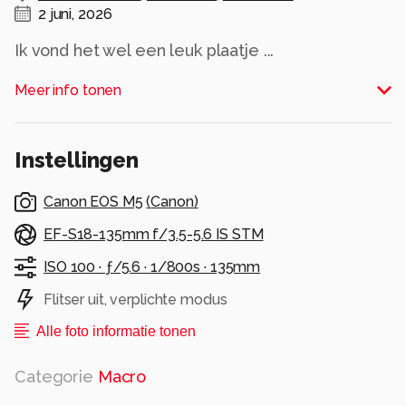
2 juni, 2026
Ik vond het wel een leuk plaatje ...
Alle rechten voorbehouden
Meer info tonen
Instellingen
Canon EOS M5
(
Canon
)
EF-S18-135mm f/3.5-5.6 IS STM
ISO 100 ·
ƒ/5.6 ·
1/800s ·
135mm
Flitser uit, verplichte modus
Alle foto informatie tonen
Categorie
Macro