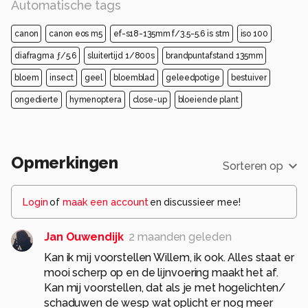
Automatische tags
canon
canon eos m5
ef-s18-135mm f/3.5-5.6 is stm
iso 100
diafragma ƒ/5.6
sluitertijd 1/800s
brandpuntafstand 135mm
bloem
insect
geel
bloemblad
geleedpotige
bestuiver
ongedierte
hymenoptera
close-up
bloeiende plant
Opmerkingen
Sorteren op
Login
of
maak een account
en discussieer mee!
Jan Ouwendijk
2 maanden geleden
Kan ik mij voorstellen Willem, ik ook. Alles staat er
mooi scherp op en de lijnvoering maakt het af.
Kan mij voorstellen, dat als je met hogelichten/
schaduwen de wesp wat oplicht er nog meer