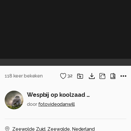
118
keer bekeken
32
Wespbij op koolzaad …
door
fotovideodanwill
Zeewolde Zuid
,
Zeewolde
,
Nederland