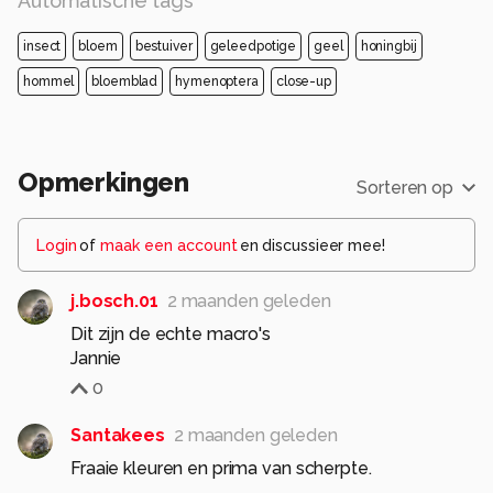
Automatische tags
insect
bloem
bestuiver
geleedpotige
geel
honingbij
hommel
bloemblad
hymenoptera
close-up
Opmerkingen
Sorteren op
Login
of
maak een account
en discussieer mee!
j.bosch.01
2 maanden geleden
Dit zijn de echte macro's
Jannie
0
Santakees
2 maanden geleden
Fraaie kleuren en prima van scherpte.