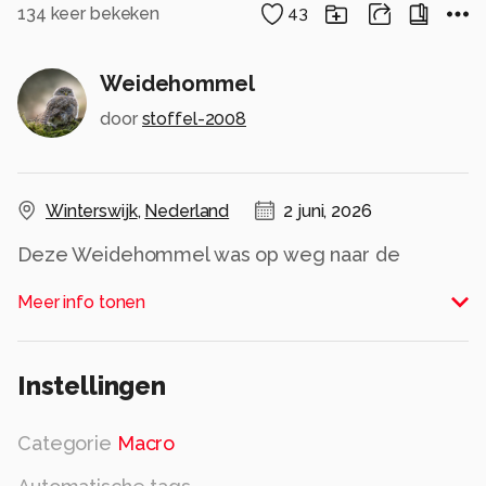
134
keer bekeken
43
Weidehommel
door
stoffel-2008
Winterswijk
,
Nederland
2 juni, 2026
Deze Weidehommel was op weg naar de
Wateraardbei om te snoepen.
Meer info tonen
Alle rechten voorbehouden
Instellingen
Categorie
Macro