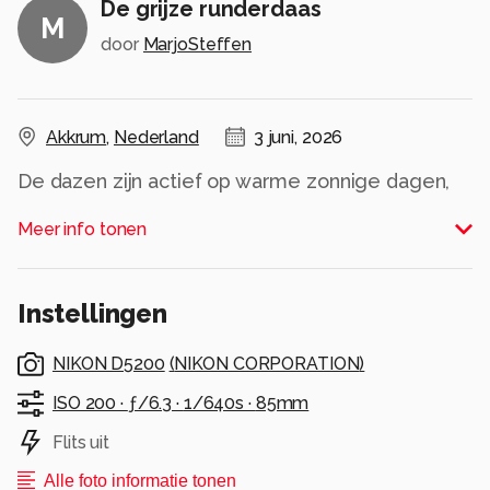
De grijze runderdaas
M
door
MarjoSteffen
Akkrum
,
Nederland
3 juni, 2026
De dazen zijn actief op warme zonnige dagen,
de mannelijke exemplaren bezoeken meestal
Meer info tonen
planten en bloemen.
De wijfjes zuigen bloed bij mensen en andere
zoogdieren, met hun schaarvormige monddelen
Instellingen
snijden ze de huid van hun prooi open, waarna ze
het bloed opzuigen.
NIKON D5200
(
NIKON CORPORATION
)
Dit doet erg pijn heb ik zelf ervaren, gelukkig
had deze alleen belang bij mijn bloemen;)
ISO 200 ·
ƒ/6.3 ·
1/640s ·
85mm
Flits uit
Alle rechten voorbehouden
Alle foto informatie tonen