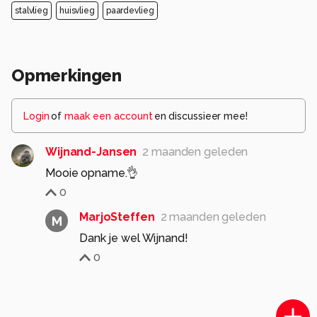
stalvlieg
huisvlieg
paardevlieg
Opmerkingen
Login
of
maak een account
en discussieer mee!
Wijnand-Jansen
2 maanden geleden
Mooie opname.👌
0
MarjoSteffen
2 maanden geleden
M
Dank je wel Wijnand!
0