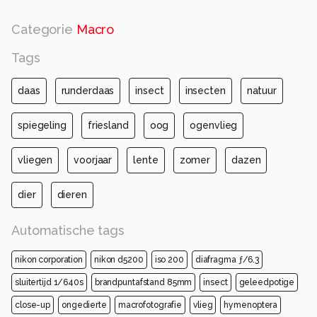
Categorie
Macro
Tags
daas
runderdaas
insect
insecten
natuur
spiegeling
friesland
oog
ogenvlieg
vliegen
voorjaar
lente
zomer
dazen
dier
dieren
Automatische tags
nikon corporation
nikon d5200
iso 200
diafragma ƒ/6.3
sluitertijd 1/640s
brandpuntafstand 85mm
insect
geleedpotige
close-up
ongedierte
macrofotografie
vlieg
hymenoptera