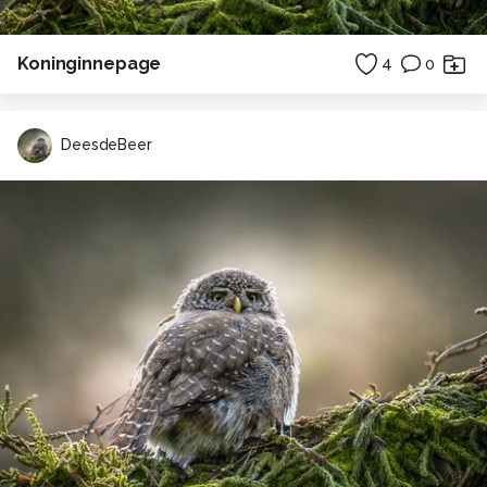
Koninginnepage
4
0
DeesdeBeer