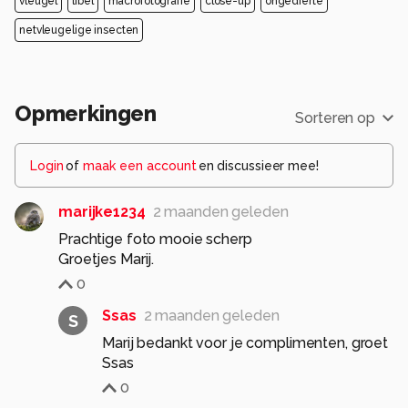
vleugel
libel
macrofotografie
close-up
ongedierte
netvleugelige insecten
Opmerkingen
Sorteren op
Login
of
maak een account
en discussieer mee!
marijke1234
2 maanden geleden
Prachtige foto mooie scherp
Groetjes Marij.
0
Ssas
2 maanden geleden
S
Marij bedankt voor je complimenten, groet
Ssas
0