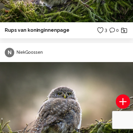
Rups van koninginnenpage
3
0
N
NiekGoossen