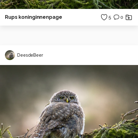
Rups koninginnenpage
5
0
DeesdeBeer