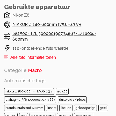
Gebruikte apparatuur
Nikon Z8
NIKKOR Z 180-600mm f/5.6-6.3 VR
ISO 500 ·
ƒ/6.300000190734863 ·
1/1600s ·
600mm
112 · ontbekende flits waarde
Alle foto informatie tonen
Categorie
Macro
Automatische tags
nikkor z 180-600mm f/5.6-6.3 vr
iso 500
diafragma ƒ/6.300000190734863
sluitertijd 1/1600s
brandpuntafstand 600mm
insect
libellen
geleedpotige
geel