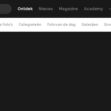
Ontdek
Nieuws
Magazine
Academy
 foto's
Categorieën
Foto van de dag
Galerijen
Gro