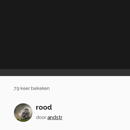
79
keer bekeken
rood
andstr
door