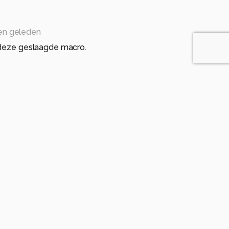
en geleden
 deze geslaagde macro.
eleden
et los komt van de achtrrgrond gr Bets