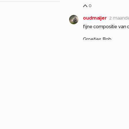
0
oudmaijer
2 maand
fijne compositie van
Groetjes Bob.
0
Cgfwg
2 maanden g
Heel erg mooi zoals h
0