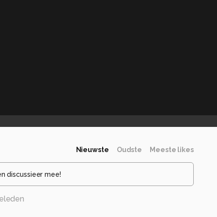
Nieuwste
Oudste
Meeste likes
en discussieer mee!
eleden