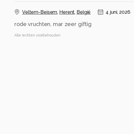
Veltem-Beisem
,
Herent
,
België
4 juni, 2026
rode vruchten, mar zeer giftig
Alle rechten voorbehouden
Instellingen
NIKON D7200
(
NIKON CORPORATION
)
ISO 100 ·
ƒ/3.5 ·
1/320s ·
105mm
Flitser uit, verplichte modus
Alle foto informatie tonen
Categorie
Macro
Automatische tags