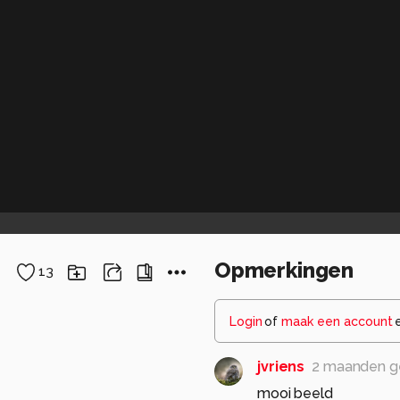
Opmerkingen
13
Login
of
maak een account
jvriens
2 maanden g
mooi beeld