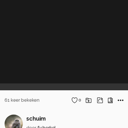
61
keer bekeken
0
schuim
door
f.v.berkel