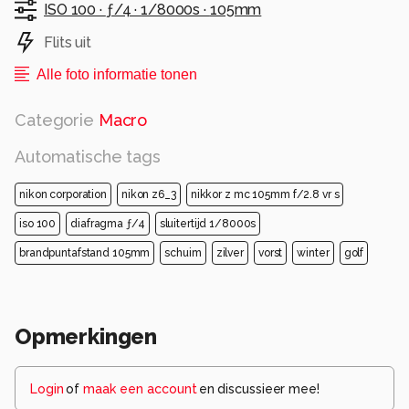
ISO 100 ·
ƒ/4 ·
1/8000s ·
105mm
Flits uit
Alle foto informatie tonen
Categorie
Macro
Automatische tags
nikon corporation
nikon z6_3
nikkor z mc 105mm f/2.8 vr s
iso 100
diafragma ƒ/4
sluitertijd 1/8000s
brandpuntafstand 105mm
schuim
zilver
vorst
winter
golf
Opmerkingen
Login
of
maak een account
en discussieer mee!