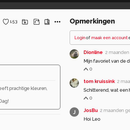
Opmerkingen
153
Login
of
maak een account
Dionline
2 maanden
Mijn favoriet van de
0
tom kruissink
2 maa
eft prachtige kleuren,
Schitterend, wat een h
0
Dag!
JosBu
2 maanden g
J
Hoi Leo