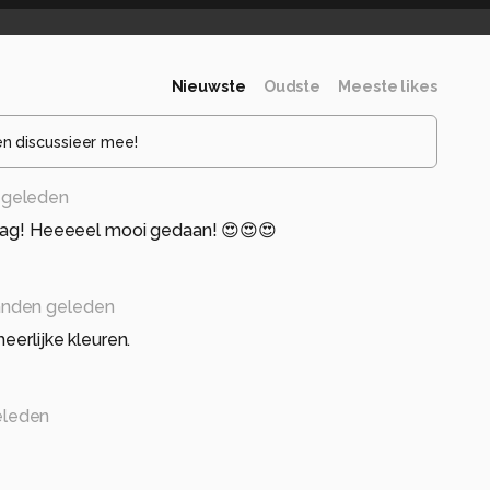
Nieuwste
Oudste
Meeste likes
en discussieer mee!
 geleden
 dag! Heeeeel mooi gedaan! 😍😍😍
nden geleden
eerlijke kleuren.
eleden