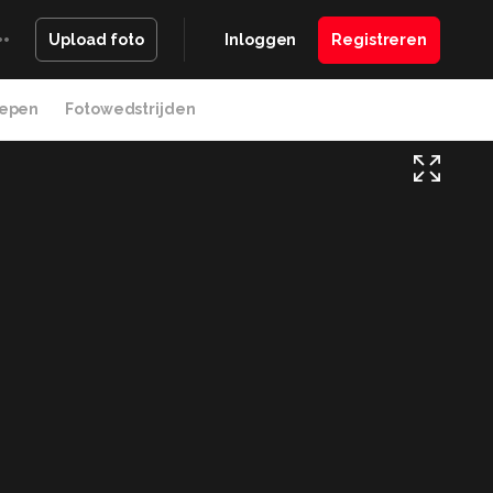
Inloggen
Registreren
Upload foto
epen
Fotowedstrijden