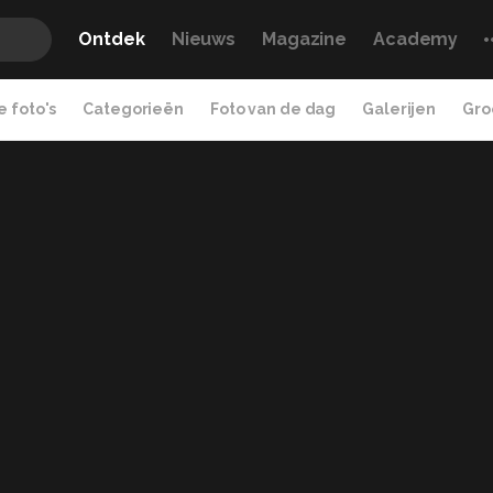
Ontdek
Nieuws
Magazine
Academy
 foto's
Categorieën
Foto van de dag
Galerijen
Gro