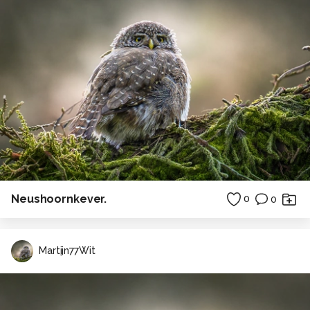
Neushoornkever.
0
0
Martijn77Wit