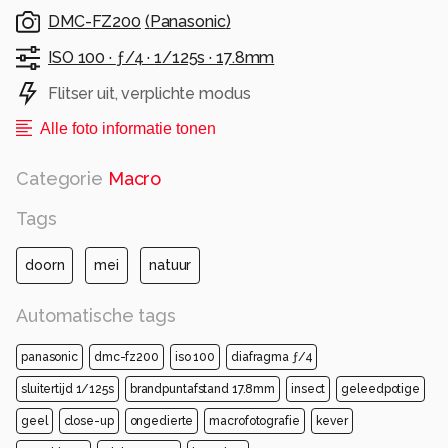
DMC-FZ200
(
Panasonic
)
ISO 100 ·
ƒ/4 ·
1/125s ·
17.8mm
Flitser uit, verplichte modus
Alle foto informatie tonen
Categorie
Macro
Tags
doorn
mei
natuur
Automatische tags
panasonic
dmc-fz200
iso 100
diafragma ƒ/4
sluitertijd 1/125s
brandpuntafstand 17.8mm
insect
geleedpotige
geel
close-up
ongedierte
macrofotografie
kever