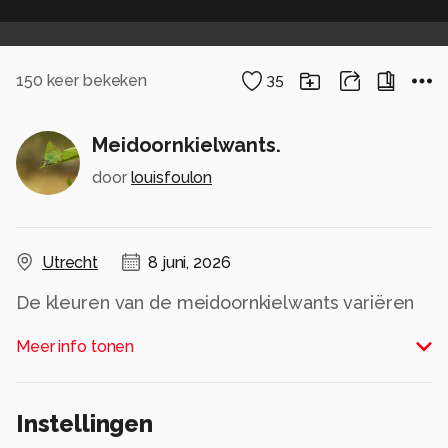
150
keer bekeken
35
Meidoornkielwants.
door
louisfoulon
Utrecht
8 juni, 2026
De kleuren van de meidoornkielwants variëren
van groen, bruin, rood en zwart. De
Meer info tonen
meidoornkielwants kan een kleine twee
centimeter lang worden.
Alle rechten voorbehouden
Instellingen