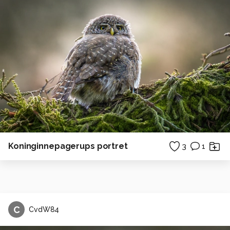
Koninginnepagerups portret
3
1
C
CvdW84