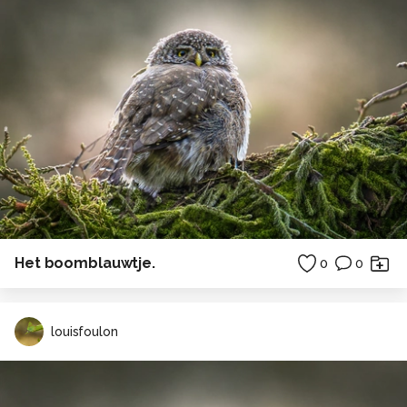
Het boomblauwtje.
0
0
louisfoulon