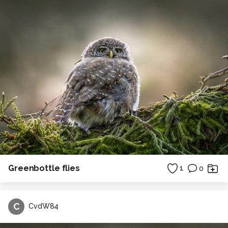
Greenbottle flies
1
0
C
CvdW84