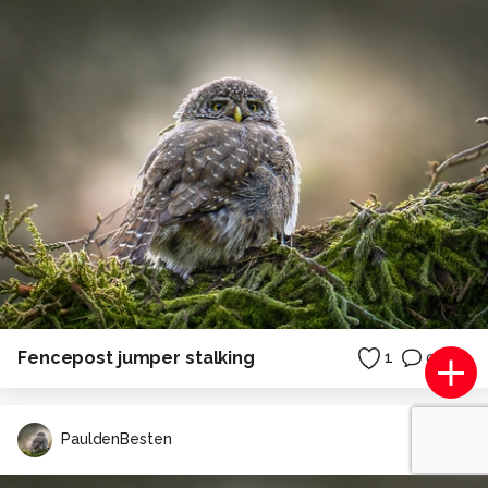
Fencepost jumper stalking
1
0
PauldenBesten