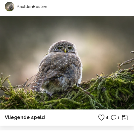
PauldenBesten
Vliegende speld
4
1