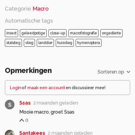
Categorie
Macro
Automatische tags
insect
geleedpotige
close-up
macrofotografie
ongedierte
stalvlieg
vlieg
landdier
huisvlieg
hymenoptera
Opmerkingen
Sorteren op
Login
of
maak een account
en discussieer mee!
Ssas
2 maanden geleden
S
Mooie macro, groet Ssas
0
Santakees
2 maanden geleden