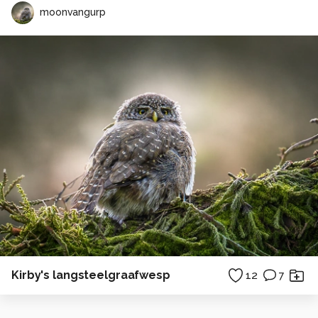
moonvangurp
Kirby's langsteelgraafwesp
12
7