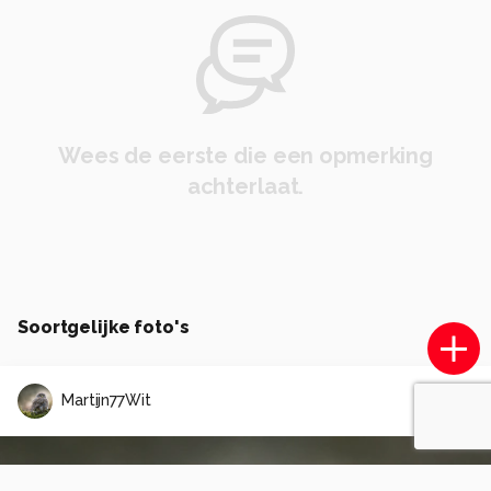
Wees de eerste die een opmerking
achterlaat.
Soortgelijke foto's
Martijn77Wit