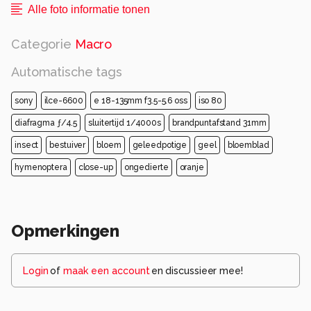
Alle foto informatie tonen
Categorie
Macro
Automatische tags
sony
ilce-6600
e 18-135mm f3.5-5.6 oss
iso 80
diafragma ƒ/4.5
sluitertijd 1/4000s
brandpuntafstand 31mm
insect
bestuiver
bloem
geleedpotige
geel
bloemblad
hymenoptera
close-up
ongedierte
oranje
Opmerkingen
Login
of
maak een account
en discussieer mee!