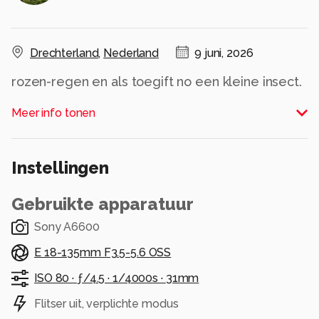
Drechterland
,
Nederland
9 juni, 2026
rozen-regen en als toegift no een kleine insect.
gebruikgemaakt van een macrovoorzetlensje
Meer info tonen
op 18-135 lens
de volle zon scheen op de rozen na de regen ,
Instellingen
Alle rechten voorbehouden
Gebruikte apparatuur
Sony A6600
E 18-135mm F3.5-5.6 OSS
ISO 80 ·
ƒ/4.5 ·
1/4000s ·
31mm
Flitser uit, verplichte modus