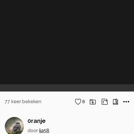
77
keer bekeken
8
0ranje
door
lia58