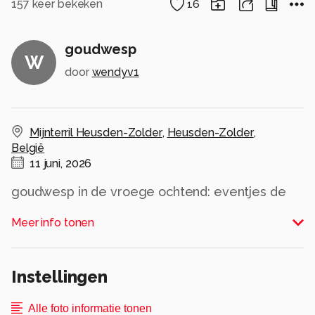
157
keer bekeken
16
goudwesp
W
door
wendyv1
Mijnterril Heusden-Zolder
,
Heusden-Zolder
,
België
11 juni, 2026
goudwesp in de vroege ochtend: eventjes de
vleugels laten drogen zodat ik terug kan vliegen
Meer info tonen
Alle rechten voorbehouden
Instellingen
Alle foto informatie tonen