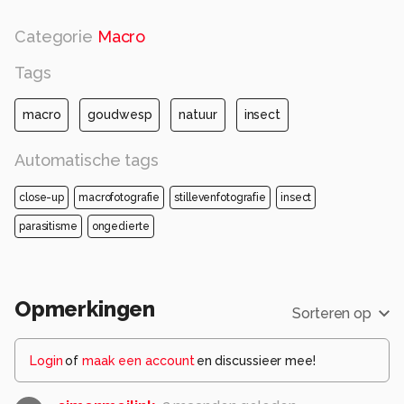
Categorie
Macro
Tags
macro
goudwesp
natuur
insect
Automatische tags
close-up
macrofotografie
stillevenfotografie
insect
parasitisme
ongedierte
Opmerkingen
Sorteren op
Login
of
maak een account
en discussieer mee!