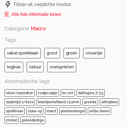
Flitser uit, verplichte modus
Alle foto informatie tonen
Categorie
Macro
Tags
sabel sprinkhaan
groot
groen
vrouwtje
legbuis
natuur
voelsprieten
Automatische tags
nikon corporation
coolpix p950
iso 100
diafragma ƒ/3.5
sluitertijd 1/640s
brandpuntafstand 13.4mm
groente
orthoptera
sprinkhaan
close-up
insect
plantenstengel
wilde dieren
cricket
geleedpotige