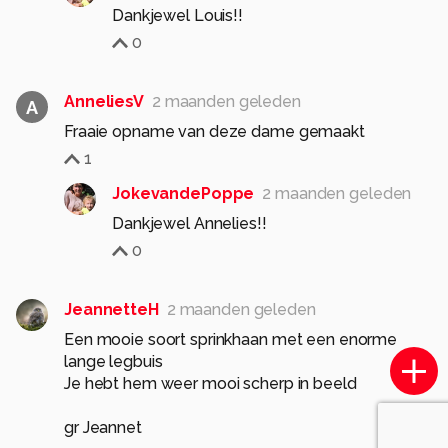
Dankjewel Louis!!
0
AnneliesV
2 maanden geleden
A
Fraaie opname van deze dame gemaakt
1
JokevandePoppe
2 maanden geleden
Dankjewel Annelies!!
0
JeannetteH
2 maanden geleden
Een mooie soort sprinkhaan met een enorme
lange legbuis
Je hebt hem weer mooi scherp in beeld
gr Jeannet