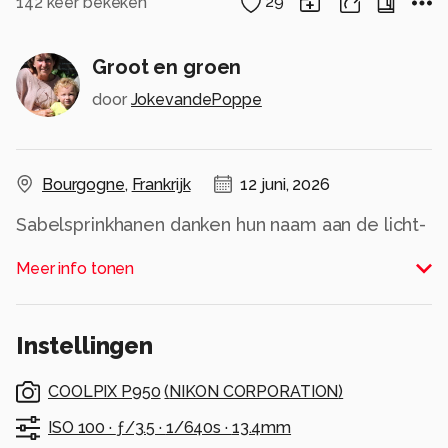
142
keer bekeken
29
Groot en groen
door
JokevandePoppe
Bourgogne
,
Frankrijk
12 juni, 2026
Sabelsprinkhanen danken hun naam aan de licht-
gekromde, zijdelings-afgeplatte legbuis van de
Meer info tonen
vrouwtjes. Deze hebben wat weg van een sabel.
Deze soort onderscheidt zich met zijn dunne,
lange voelsprieten: Deze zijn over het
Instellingen
algemeen even lang als het lichaam maar
kunnen nog een stuk langer worden.
COOLPIX P950
(
NIKON CORPORATION
)
Alle rechten voorbehouden
ISO 100 ·
ƒ/3.5 ·
1/640s ·
13.4mm