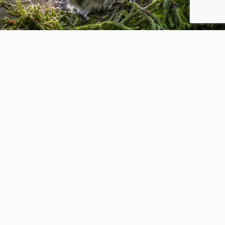
Kirby's langsteelgraafwesp
12
7
anja961