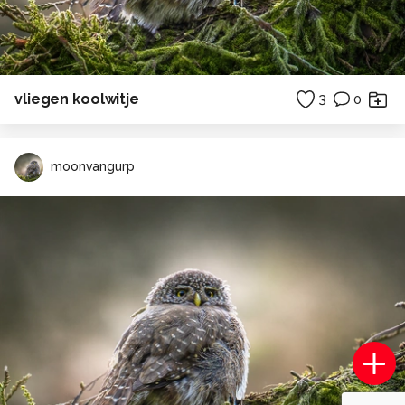
vliegen koolwitje
3
0
moonvangurp