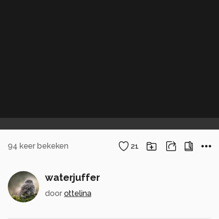
94
keer bekeken
21
waterjuffer
door
ottelina