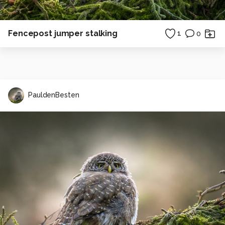
Fencepost jumper stalking
1
0
PauldenBesten