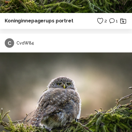
Koninginnepagerups portret
2
1
C
CvdW84