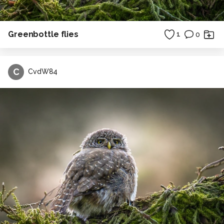
Greenbottle flies
1
0
C
CvdW84