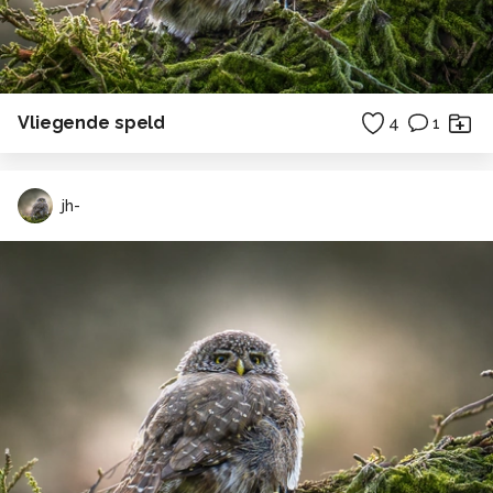
Vliegende speld
4
1
jh-