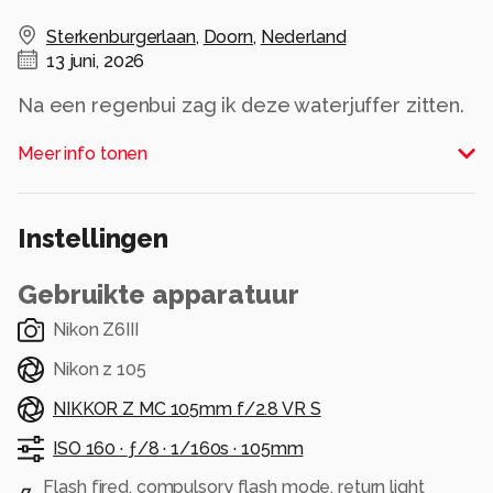
Sterkenburgerlaan
,
Doorn
,
Nederland
13 juni, 2026
Na een regenbui zag ik deze waterjuffer zitten.
Het was al afgekoeld dus hij bleef lekker
Meer info tonen
modelleren.
gemaakt met behulp van AK-diffuser en niet
gestackt.
Instellingen
Alle rechten voorbehouden
Gebruikte apparatuur
Nikon Z6III
Nikon z 105
NIKKOR Z MC 105mm f/2.8 VR S
ISO 160 ·
ƒ/8 ·
1/160s ·
105mm
Flash fired, compulsory flash mode, return light