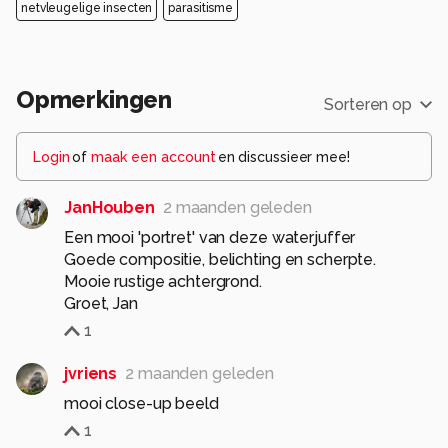
netvleugelige insecten
parasitisme
Opmerkingen
Sorteren op
Login
of
maak een account
en discussieer mee!
JanHouben
2 maanden geleden
Een mooi 'portret' van deze waterjuffer
Goede compositie, belichting en scherpte.
Mooie rustige achtergrond.
Groet, Jan
1
jvriens
2 maanden geleden
mooi close-up beeld
1