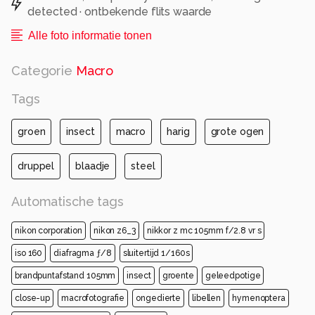
detected · ontbekende flits waarde
Alle foto informatie tonen
Categorie
Macro
Tags
groen
insect
macro
harig
grote ogen
druppel
blaadje
steel
Automatische tags
nikon corporation
nikon z6_3
nikkor z mc 105mm f/2.8 vr s
iso 160
diafragma ƒ/8
sluitertijd 1/160s
brandpuntafstand 105mm
insect
groente
geleedpotige
close-up
macrofotografie
ongedierte
libellen
hymenoptera