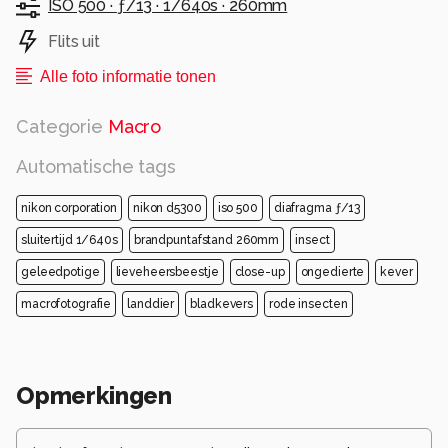
ISO 500 ·
ƒ/13 ·
1/640s ·
260mm
Flits uit
Alle foto informatie tonen
Categorie
Macro
Automatische tags
nikon corporation
nikon d5300
iso 500
diafragma ƒ/13
sluitertijd 1/640s
brandpuntafstand 260mm
insect
geleedpotige
lieveheersbeestje
close-up
ongedierte
kever
macrofotografie
landdier
bladkevers
rode insecten
Opmerkingen