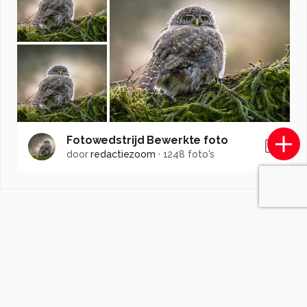
Fotowedstrijd Bewerkte foto
door
redactiezoom
·
1248 foto's
Soortgelijke foto's
P
pictureyes