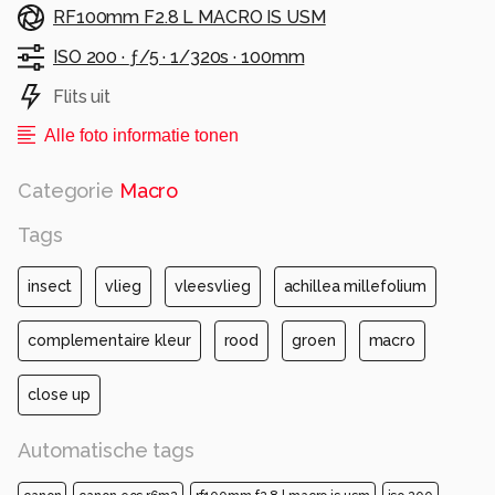
RF100mm F2.8 L MACRO IS USM
ISO 200 ·
ƒ/5 ·
1/320s ·
100mm
Flits uit
Alle foto informatie tonen
Categorie
Macro
Tags
insect
vlieg
vleesvlieg
achillea millefolium
complementaire kleur
rood
groen
macro
close up
Automatische tags