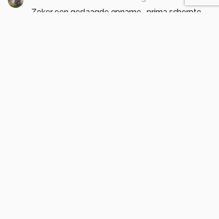
Zeker een geslaagde opname....prima scherpte
op vlieg, inderdaad een fijn kleurcontrast hier.
gr Frans
0
mlinders
2 maanden geleden
Dank je wel Frans! Het is weer een heel
andere discipline, ik ontdek veel beestjes
die mij normaal niet zouden zijn opgevallen
en dan ga je wat opzoeken en leert ook
nog veel,
groetjes,
Marjo
0