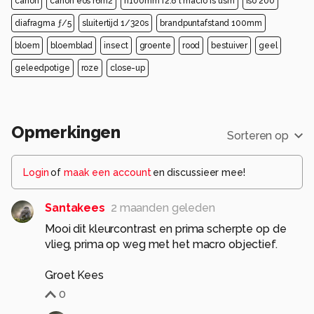
canon
canon eos r6m2
rf100mm f2.8 l macro is usm
iso 200
diafragma ƒ/5
sluitertijd 1/320s
brandpuntafstand 100mm
bloem
bloemblad
insect
groente
rood
bestuiver
geel
geleedpotige
roze
close-up
Opmerkingen
Sorteren op
Login
of
maak een account
en discussieer mee!
Santakees
2 maanden geleden
Mooi dit kleurcontrast en prima scherpte op de
vlieg, prima op weg met het macro objectief.
Groet Kees
0