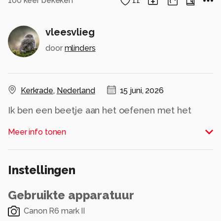
100
keer bekeken
11
vleesvlieg
door
mlinders
Kerkrade
,
Nederland
15 juni, 2026
Ik ben een beetje aan het oefenen met het
macro objectief. Nog niet zo eenvoudig. Hier
Meer info tonen
alvast een van mijn eerste pogingen. Wat mij
hierin aantrok waren de complementaire
kleuren rood en groen. Deze liggen tegenover
Instellingen
elkaar op de kleurencirkel en versterken elkaar.
Alle rechten voorbehouden
Gebruikte apparatuur
Canon R6 mark II