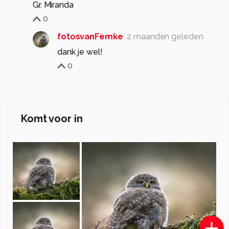
Gr. Miranda
0
fotosvanFemke
2 maanden geleden
dank je wel!
0
Komt voor in