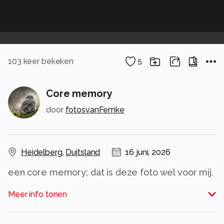
103
keer bekeken
5
Core memory
door
fotosvanFemke
Heidelberg
,
Duitsland
16 juni, 2026
een core memory; dat is deze foto wel voor mij,
hij is misschien al wel 4 of 5 jaar geleden
Meer info tonen
gemaakt en ik herinner me dat mijn passie voor
fotografie zo’n beetje hier echt groeide; zo leuk
was dit moment:)