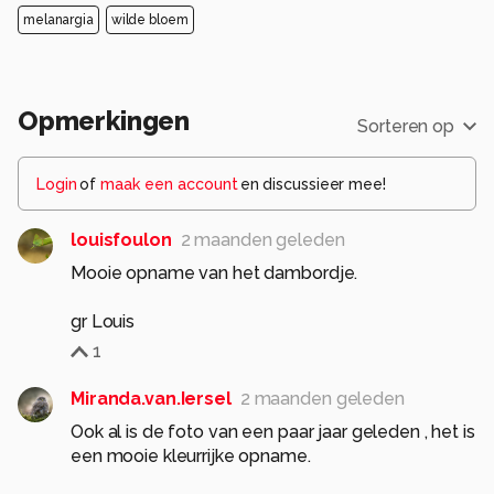
melanargia
wilde bloem
Opmerkingen
Sorteren op
Login
of
maak een account
en discussieer mee!
louisfoulon
2 maanden geleden
Mooie opname van het dambordje.
gr Louis
1
Miranda.van.Iersel
2 maanden geleden
Ook al is de foto van een paar jaar geleden , het is
een mooie kleurrijke opname.