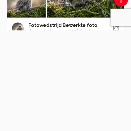
Fotowedstrijd Bewerkte foto
door
redactiezoom
·
1248 foto's
Soortgelijke foto's
brohet