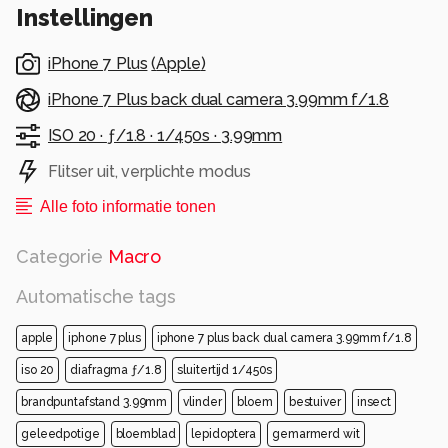
Instellingen
Alle rechten voorbehouden
iPhone 7 Plus
(
Apple
)
iPhone 7 Plus back dual camera 3.99mm f/1.8
ISO 20 ·
ƒ/1.8 ·
1/450s ·
3.99mm
Flitser uit, verplichte modus
Alle foto informatie tonen
Categorie
Macro
Automatische tags
apple
iphone 7 plus
iphone 7 plus back dual camera 3.99mm f/1.8
iso 20
diafragma ƒ/1.8
sluitertijd 1/450s
brandpuntafstand 3.99mm
vlinder
bloem
bestuiver
insect
geleedpotige
bloemblad
lepidoptera
gemarmerd wit