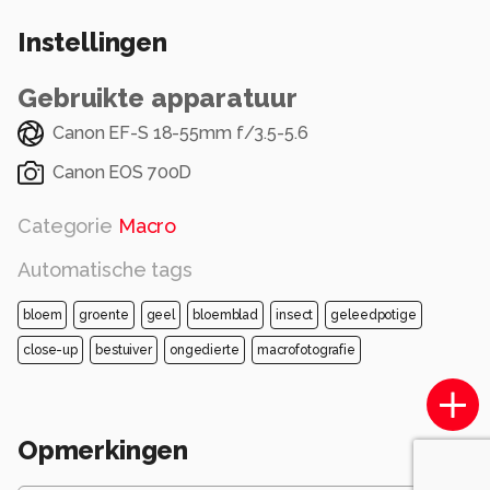
Instellingen
Gebruikte apparatuur
Canon EF-S 18-55mm f/3.5-5.6
Canon EOS 700D
Categorie
Macro
Automatische tags
bloem
groente
geel
bloemblad
insect
geleedpotige
close-up
bestuiver
ongedierte
macrofotografie
Opmerkingen