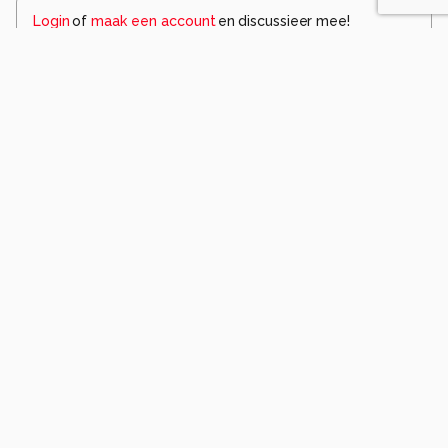
Login
of
maak een account
en discussieer mee!
Wees de eerste die een opmerking
achterlaat.
Soortgelijke foto's
Vanhekke