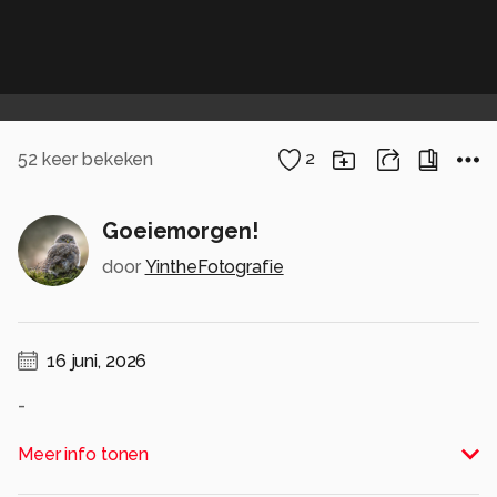
52
keer bekeken
2
Goeiemorgen!
door
YintheFotografie
16 juni, 2026
-
Alle rechten voorbehouden
Meer info tonen