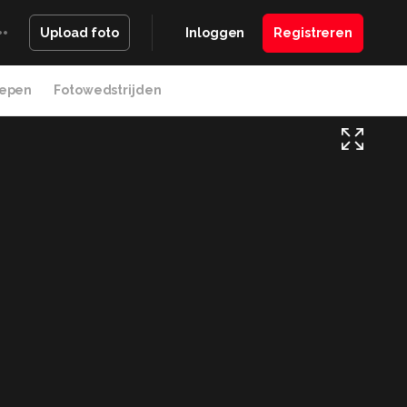
Inloggen
Registreren
Upload foto
epen
Fotowedstrijden