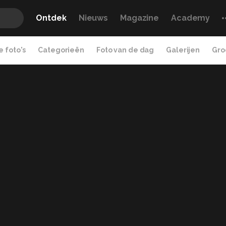
Ontdek
Nieuws
Magazine
Academy
 foto's
Categorieën
Foto van de dag
Galerijen
Gro