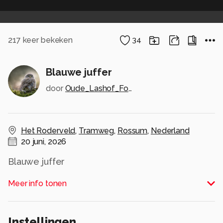
217
keer bekeken
34
Blauwe juffer
door
Oude_Lashof_Fotografie
Het Roderveld
,
Tramweg
,
Rossum
,
Nederland
20 juni, 2026
Blauwe juffer
Alle rechten voorbehouden
Meer info tonen
Instellingen