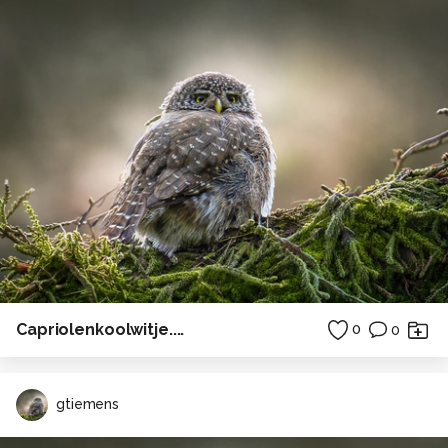
Capriolenkoolwitje....
0
0
gtiemens