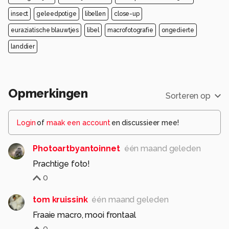
insect
geleedpotige
libellen
close-up
euraziatische blauwtjes
libel
macrofotografie
ongedierte
landdier
Opmerkingen
Sorteren op
Login
of
maak een account
en discussieer mee!
Photoartbyantoinnet
één maand geleden
Prachtige foto!
0
tom kruissink
één maand geleden
Fraaie macro, mooi frontaal
0