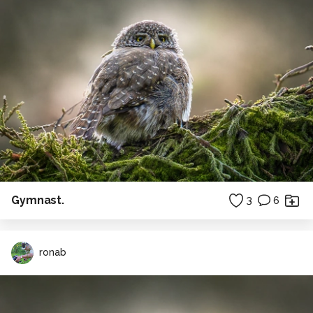
Gymnast.
3
6
ronab