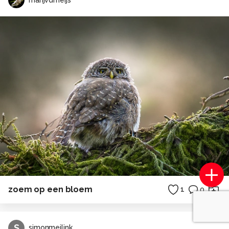
zoem op een bloem
1
0
S
simonmeilink