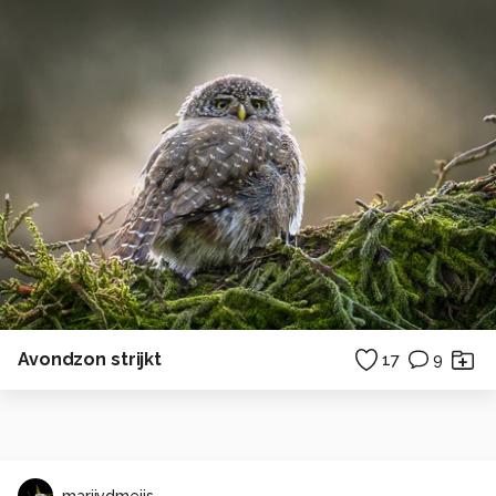
Avondzon strijkt
17
9
marijvdmeijs