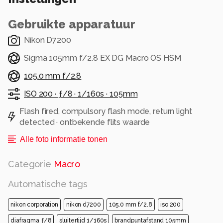
Gebruikte apparatuur
Nikon D7200
Sigma 105mm f/2.8 EX DG Macro OS HSM
105.0 mm f/2.8
ISO 200 ·
ƒ/8 ·
1/160s ·
105mm
Flash fired, compulsory flash mode, return light
detected · ontbekende flits waarde
Alle foto informatie tonen
Categorie
Macro
Automatische tags
nikon corporation
nikon d7200
105.0 mm f/2.8
iso 200
diafragma ƒ/8
sluitertijd 1/160s
brandpuntafstand 105mm