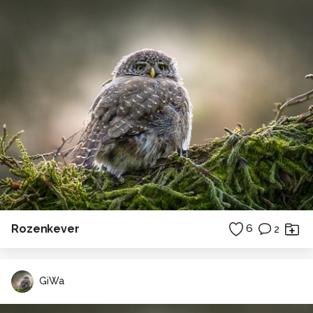
Rozenkever
6
2
GiWa