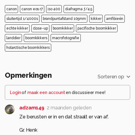
canon
canon eos r7
iso 400
diafragma ƒ/4.5
sluitertijd 1/4000s
brandpuntafstand 105mm
kikker
amfibieën
echte kikker
close-up
boomkikker
pacifische boomkikker
landdier
boomkikkers
macrofotografie
holarctische boomkikkers
Opmerkingen
Sorteren op
Login
of
maak een account
en discussieer mee!
adzam149
2 maanden geleden
Ze berusten er in en dat straalt er van af.
Gr. Henk