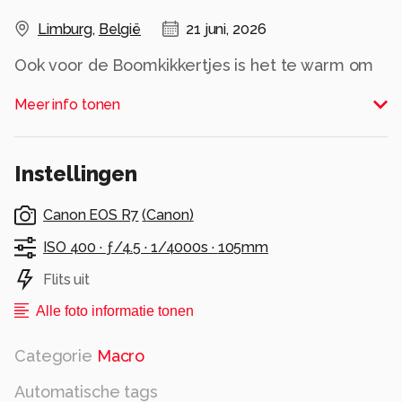
Limburg
,
België
21 juni, 2026
Ook voor de Boomkikkertjes is het te warm om
wat in beweging te komen.
Meer info tonen
Alle rechten voorbehouden
Instellingen
Canon EOS R7
(
Canon
)
ISO 400 ·
ƒ/4.5 ·
1/4000s ·
105mm
Flits uit
Alle foto informatie tonen
Categorie
Macro
Automatische tags