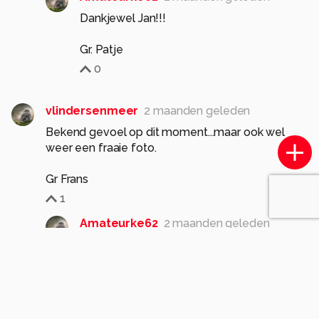
Dankjewel Jan!!!
Gr. Patje
0
vlindersenmeer
2 maanden geleden
Bekend gevoel op dit moment...maar ook wel
weer een fraaie foto.
Gr Frans
1
Amateurke62
2 maanden geleden
Dankjewel Frans! Ik twijfel of ik volgende
week met de camera op pad ga. Of ik
moest de goesting hebben om zéér vroeg
op te staan! ;-)