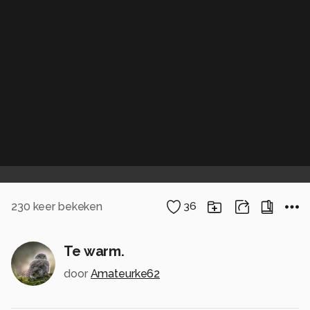
230
keer bekeken
36
Te warm.
door
Amateurke62