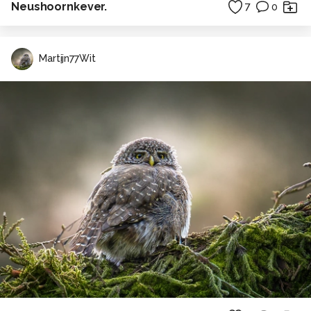
Neushoornkever.
7
0
Martijn77Wit