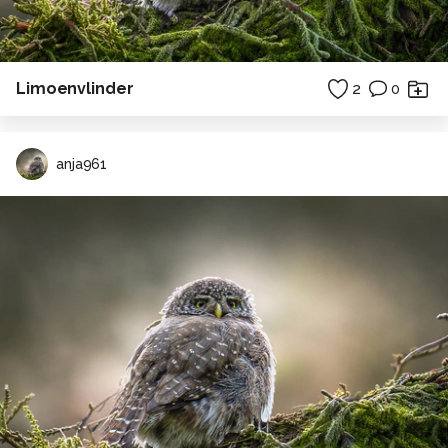
Limoenvlinder
2
0
anja961