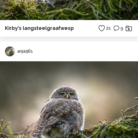
Kirby's langsteelgraafwesp
21
9
anja961