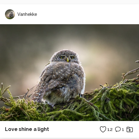
Vanhekke
Love shine a light
12
1