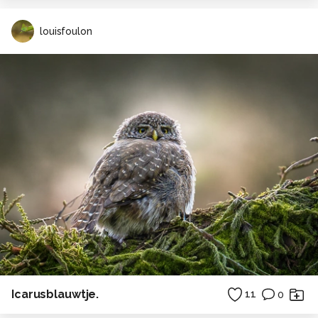
louisfoulon
Icarusblauwtje.
11
0