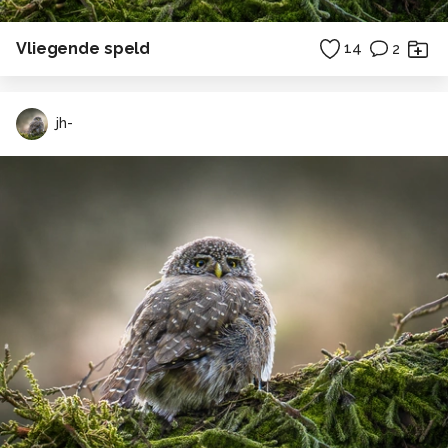
Vliegende speld
14
2
jh-