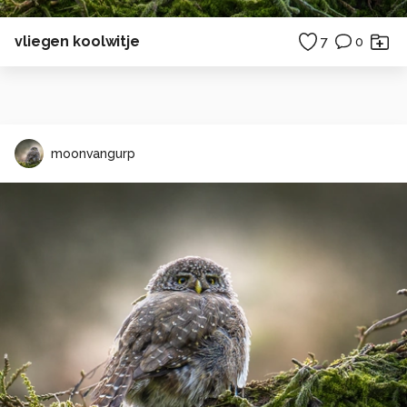
vliegen koolwitje
7
0
moonvangurp