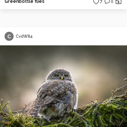
Greenbottle flies
7
0
C
CvdW84