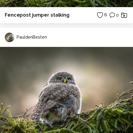
Fencepost jumper stalking
6
0
PauldenBesten