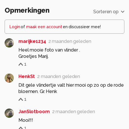
Opmerkingen
Sorteren op
Login
of
maak een account
en discussieer mee!
marijke1234
2 maanden geleden
Heel mooie foto van vlinder .
Groetjes Marij.
1
HenkSt
2 maanden geleden
Dit gele vlindertje valt hier mooi op zo op de rode
bloemen. Gr. Henk
1
JanSlotboom
2 maanden geleden
Mooi!!!
1