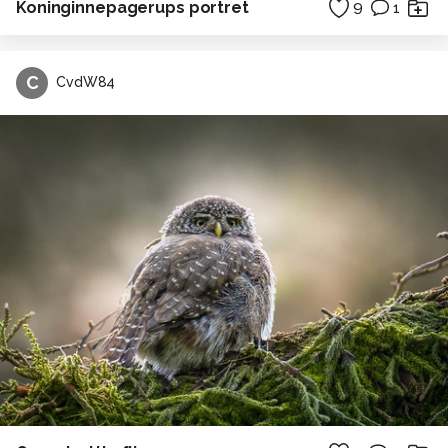
Koninginnepagerups portret
9
1
C
CvdW84