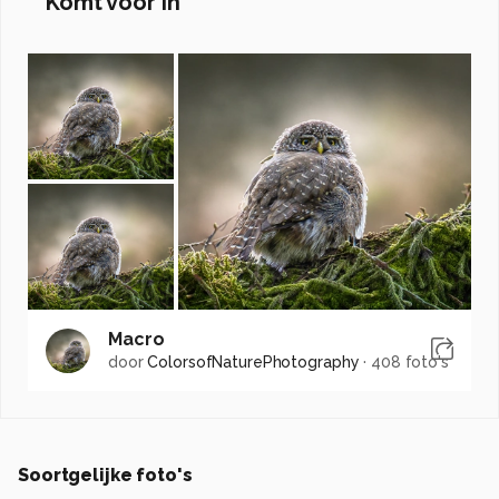
Komt voor in
Macro
door
ColorsofNaturePhotography
·
408 foto's
Soortgelijke foto's