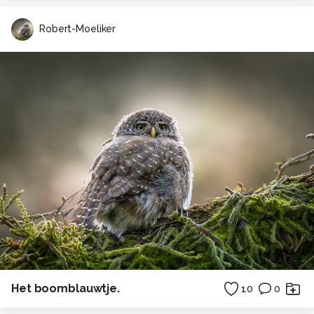
Robert-Moeliker
Het boomblauwtje.
10
0