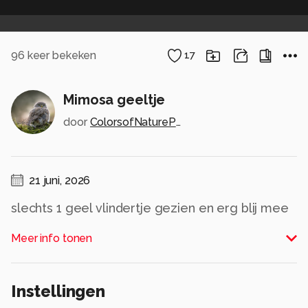
96
keer bekeken
17
Mimosa geeltje
door
ColorsofNaturePhotography
21 juni, 2026
slechts 1 geel vlindertje gezien en erg blij mee
dat het lukte om deze vast te leggen . Door de
Meer info tonen
warmte vliegen ze natuurlijk alle kanten op
Alle rechten voorbehouden
Instellingen