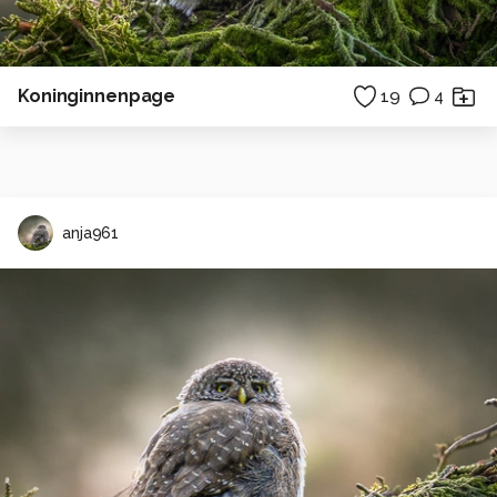
Koninginnenpage
19
4
anja961