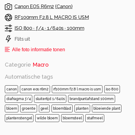
Canon EOS R6m2
(
Canon
)
RF100mm F2.8 L MACRO IS USM
ISO 800 ·
ƒ/4 ·
1/640s ·
100mm
Flits uit
Alle foto informatie tonen
Categorie
Macro
Automatische tags
canon
canon eos r6m2
rf100mm f2.8 l macro is usm
iso 800
diafragma ƒ/4
sluitertijd 1/640s
brandpuntafstand 100mm
bloem
groente
geel
bloemblad
planten
bloeiende plant
plantenstengel
wilde bloem
bloemsteel
stuifmeel