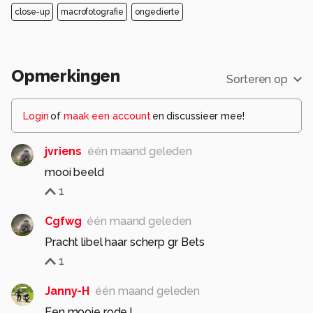
close-up
macrofotografie
ongedierte
Opmerkingen
Sorteren op
Login
of
maak een account
en discussieer mee!
jvriens
één maand geleden
mooi beeld
1
Cgfwg
één maand geleden
Pracht libel haar scherp gr Bets
1
Janny-H
één maand geleden
Een mooie rode.!