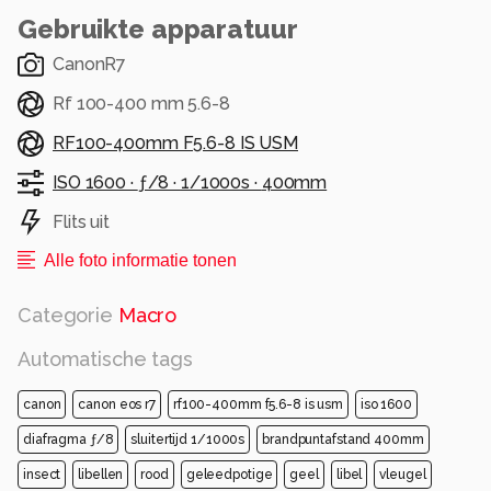
Gebruikte apparatuur
CanonR7
Rf 100-400 mm 5.6-8
RF100-400mm F5.6-8 IS USM
ISO 1600 ·
ƒ/8 ·
1/1000s ·
400mm
Flits uit
Alle foto informatie tonen
Categorie
Macro
Automatische tags
canon
canon eos r7
rf100-400mm f5.6-8 is usm
iso 1600
diafragma ƒ/8
sluitertijd 1/1000s
brandpuntafstand 400mm
insect
libellen
rood
geleedpotige
geel
libel
vleugel