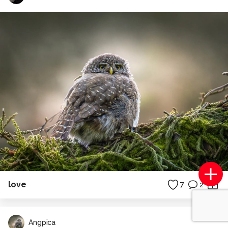
love
7
2
Angpica