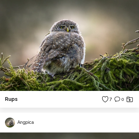
Rups
7
0
Angpica