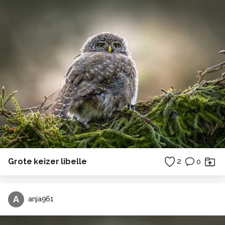
Grote keizer libelle
2
0
A
anja961