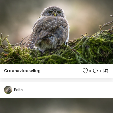
Groenevleesvlieg
0
0
Edith.