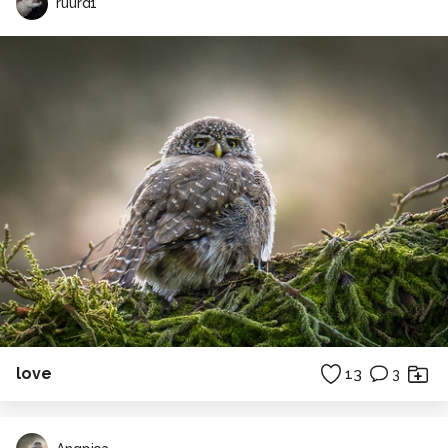
ruurd1
love
13
3