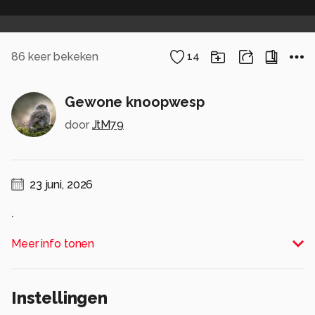
86
keer bekeken
14
Gewone knoopwesp
door
JtM79
23 juni, 2026
.
Alle rechten voorbehouden
Meer info tonen
Instellingen