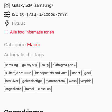
Galaxy S25
(
samsung
)
ISO 25 ·
ƒ/2.4 ·
1/1000s ·
7mm
Flits uit
Alle foto informatie tonen
Categorie
Macro
Automatische tags
samsung
galaxy s25
iso 25
diafragma ƒ/2.4
sluitertijd 1/1000s
brandpuntafstand 7mm
insect
geel
bestuiver
geleedpotige
hymenoptera
wesp
vespids
ongedierte
horzel
close-up
Opmerkingen