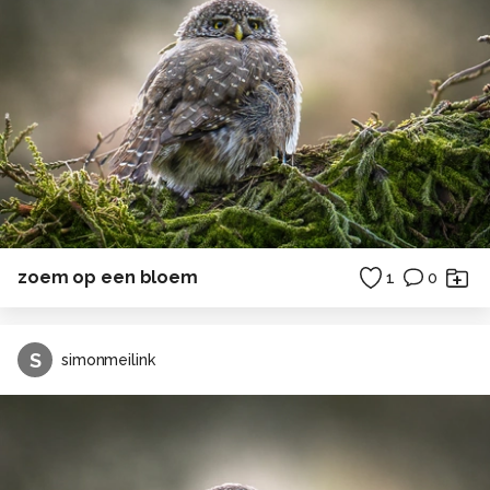
zoem op een bloem
1
0
S
simonmeilink