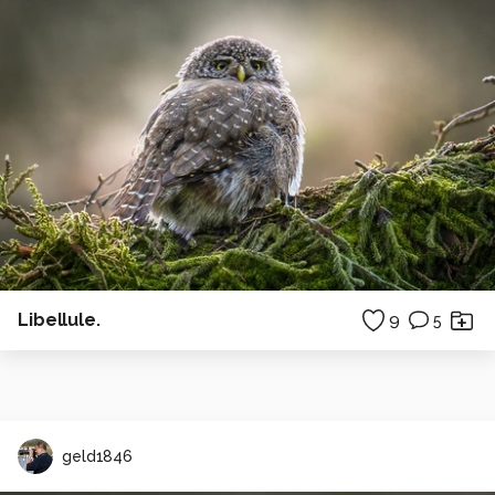
Libellule.
9
5
geld1846