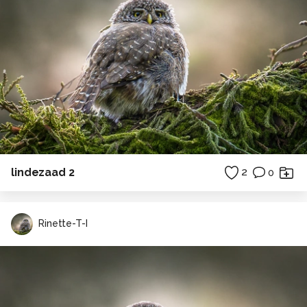
lindezaad 2
2
0
Rinette-T-I