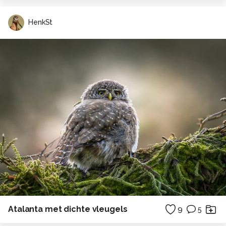
HenkSt
Atalanta met dichte vleugels
9
5