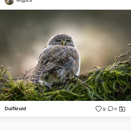
Angpica
Duifkruid
9
0