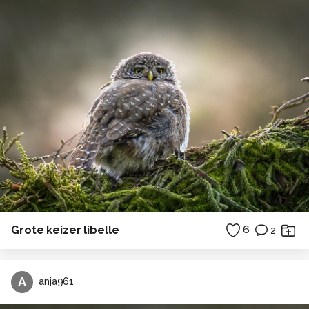
Grote keizer libelle
6
2
A
anja961