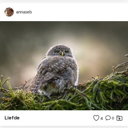
annaseb
Liefde
4
0