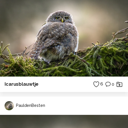
Icarusblauwtje
6
0
PauldenBesten