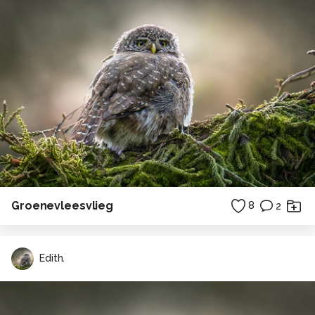
Groenevleesvlieg
8
2
Edith.