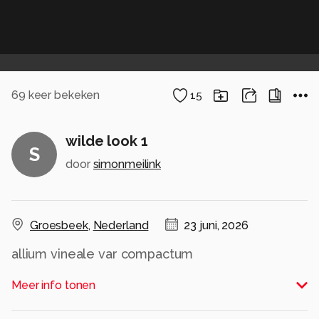
69
keer bekeken
15
wilde look 1
S
door
simonmeilink
Groesbeek
,
Nederland
23 juni, 2026
allium vineale var compactum
Alle rechten voorbehouden
Meer info tonen