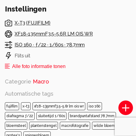
Instellingen
X-T3
(
FUJIFILM
)
XF18-135mmF3.5-5.6R LM OIS WR
ISO 160 ·
ƒ/22 ·
1/60s ·
78.7mm
Flits uit
Alle foto informatie tonen
Categorie
Macro
Automatische tags
fujifilm
x-t3
xf18-135mmf3.5-5.6r lm ois wr
iso 160
diafragma ƒ/22
sluitertijd 1/60s
brandpuntafstand 78.7mm
bloemsteel
plantenstengel
macrofotografie
wilde bloem
protea's
spinnenbloem