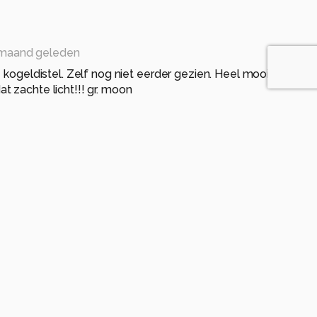
maand geleden
e kogeldistel. Zelf nog niet eerder gezien. Heel mooie
 zachte licht!!! gr. moon
n maand geleden
 zachte uitstraling.