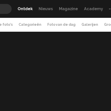
Ontdek
Nieuws
Magazine
Academy
 foto's
Categorieën
Foto van de dag
Galerijen
Gro