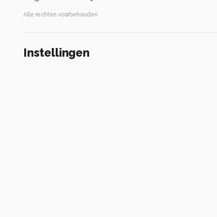
Alle rechten voorbehouden
Instellingen
ILCE-6400
(
SONY
)
FE 90mm F2.8 Macro G OSS
ISO 400 ·
ƒ/2.8 ·
1/160s ·
90mm
Flitser uit, verplichte modus
Alle foto informatie tonen
Categorie
Macro
Automatische tags
sony
ilce-6400
fe 90mm f2.8 macro g oss
iso 400
diafragma