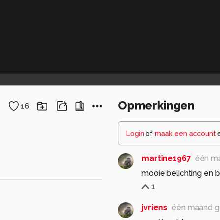
Opmerkingen
16
Login
of
maak een account
martine1967
één m
mooie belichting en 
1
jvriens
één maand g