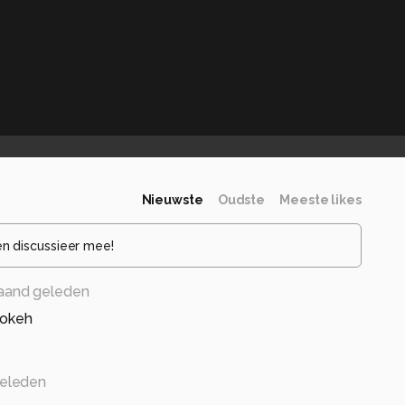
Nieuwste
Oudste
Meeste likes
en discussieer mee!
aand geleden
bokeh
eleden