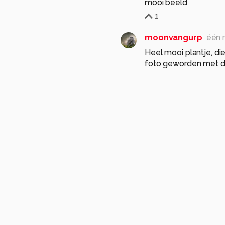
mooi beeld
1
moonvangurp
één 
Heel mooi plantje, di
foto geworden met dat
1
vlindersenmeer
éé
Mooi vastgelegd, fijne
Gr Frans
1
 ƒ/2.8
sluitertijd 1/160s