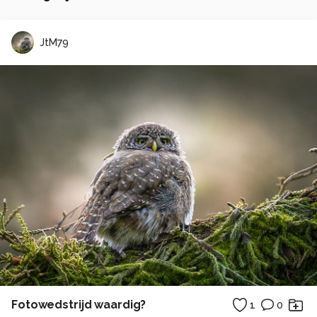
JtM79
Fotowedstrijd waardig?
1
0