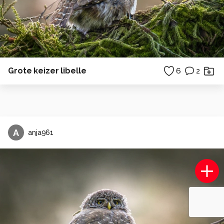
Grote keizer libelle
6
2
A
anja961