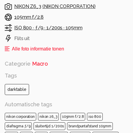
NIKON Z6_3
(
NIKON CORPORATION
)
105mm f/2.8
ISO 800 ·
ƒ/9 ·
1/200s ·
105mm
Flits uit
Alle foto informatie tonen
Categorie
Macro
Tags
darktable
Automatische tags
nikon corporation
nikon z6_3
105mm f/2.8
iso 800
diafragma ƒ/9
sluitertijd 1/200s
brandpuntafstand 105mm