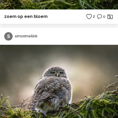
zoem op een bloem
2
0
S
simonmeilink