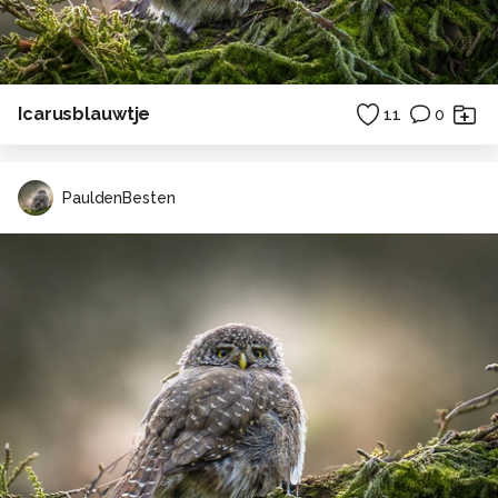
Icarusblauwtje
11
0
PauldenBesten