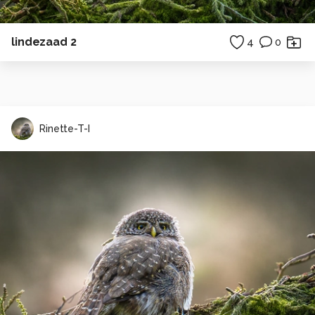
lindezaad 2
4
0
Rinette-T-I