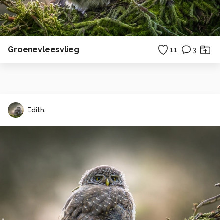
Groenevleesvlieg
11
3
Edith.