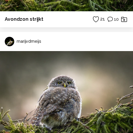
Avondzon strijkt
21
10
marijvdmeijs