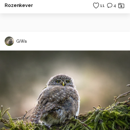
Rozenkever
11
4
GiWa