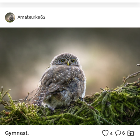
Amateurke62
Gymnast.
4
6