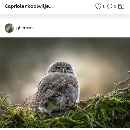
Capriolenkoolwitje....
1
0
gtiemens