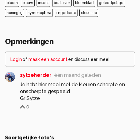
bloem
blauw
insect
bestuiver
bloemblad
geleedpotige
honingbij
hymenoptera
ongedierte
close-up
Opmerkingen
Login
of
maak een account
en discussieer mee!
sytzeherder
één maand geleden
Je hebt hier mooi met de kleuren scherpte en
onscherpte gespeeld
Gr Sytze
0
Soortgelijke foto's