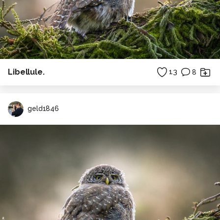
Libellule.
13
8
geld1846