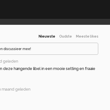
Nieuwste
Oudste
Meeste likes
en discussieer mee!
d geleden
n deze hangende libel in een mooie setting en fraaie
n maand geleden