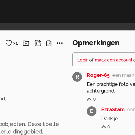
Opmerkingen
31
Login
of
maak een account
Roger-65
één maan
R
Een prachtige foto va
achtergrond.
nd
,
0
EzraStam
éé
E
Dank je
toobjecten. Deze libelle
0
erleidinggebied.