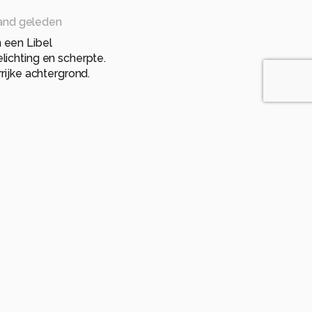
and geleden
 een Libel
ichting en scherpte.
rijke achtergrond.
n maand geleden
eleden
n maand geleden