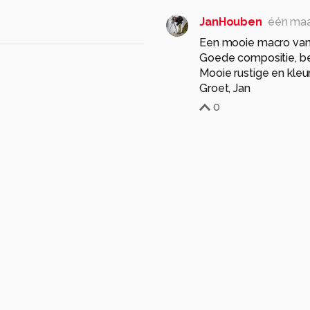
JanHouben
één ma
Een mooie macro van
Goede compositie, bel
Mooie rustige en kleur
Groet, Jan
0
EzraStam
éé
E
Dank je
0
jvriens
één maand g
super mooi beeld
0
geel
macro
EzraStam
éé
E
Dank 🙏