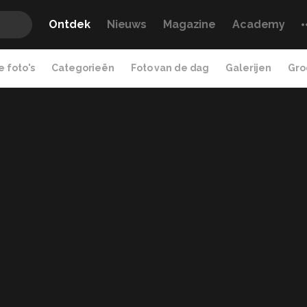
Ontdek
Nieuws
Magazine
Academy
 foto's
Categorieën
Foto van de dag
Galerijen
Gro