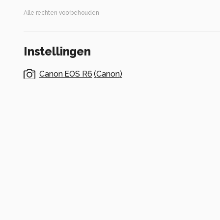
Alle rechten voorbehouden
Instellingen
Canon EOS R6
(
Canon
)
ISO 400 ·
1/2500s ·
Flits uit
Alle foto informatie tonen
Categorie
Macro
Tags
libelle
libellen
oeverlibelle
bloem
paars
waterleidinggebied