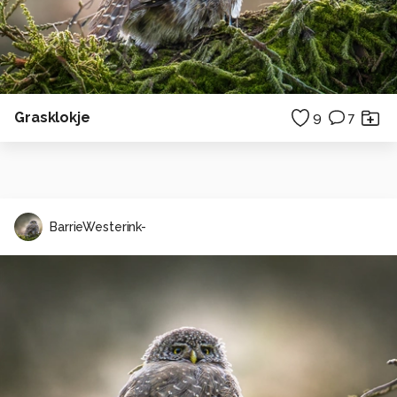
Grasklokje
9
7
BarrieWesterink-