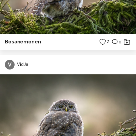
Bosanemonen
2
0
V
VidJa