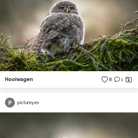
Hooiwagen
8
1
P
pictureyes