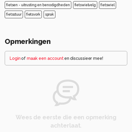
fietsen - uitrusting en benodigdheden
fietswielvelg
fietswiel
fietsstuur
fietsvork
sprak
Opmerkingen
Login
of
maak een account
en discussieer mee!
Wees de eerste die een opmerking
achterlaat.