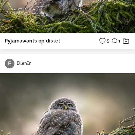
Pyjamawants op distel
5
1
E
EllenEn