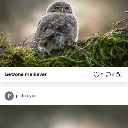
Gewone meikever.
9
2
P
pictureyes