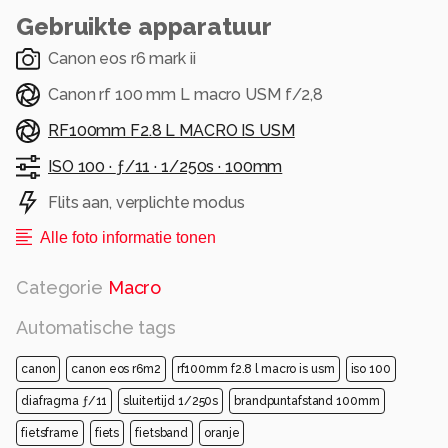
Gebruikte apparatuur
Canon eos r6 mark ii
Canon rf 100 mm L macro USM f/2,8
RF100mm F2.8 L MACRO IS USM
ISO 100 ·
ƒ/11 ·
1/250s ·
100mm
Flits aan, verplichte modus
Alle foto informatie tonen
Categorie
Macro
Automatische tags
canon
canon eos r6m2
rf100mm f2.8 l macro is usm
iso 100
diafragma ƒ/11
sluitertijd 1/250s
brandpuntafstand 100mm
fietsframe
fiets
fietsband
oranje