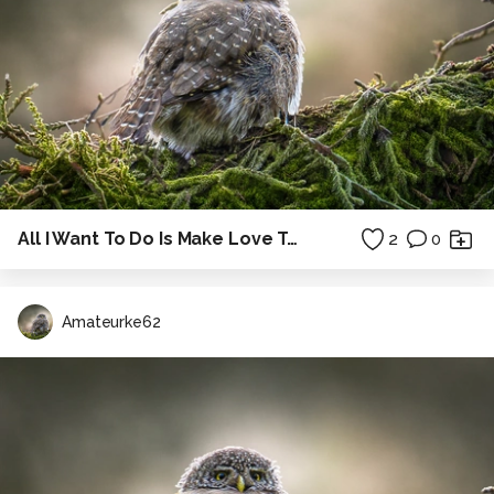
All I Want To Do Is Make Love To You
2
0
Amateurke62