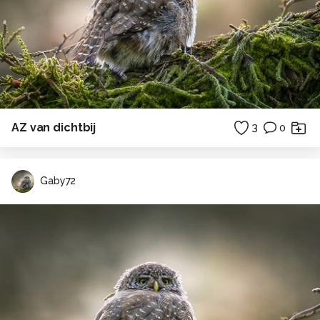
AZ van dichtbij
3
0
Gaby72