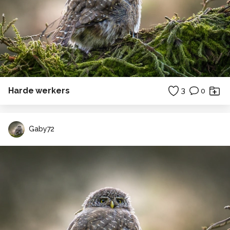
Harde werkers
3
0
Gaby72