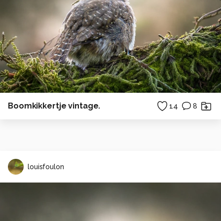
Boomkikkertje vintage.
14
8
louisfoulon