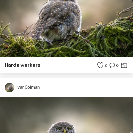
Harde werkers
2
0
IvanColman