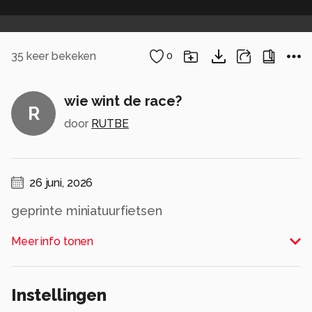
35
keer bekeken
0
wie wint de race?
R
door
RUTBE
26 juni, 2026
geprinte miniatuurfietsen
low key
Meer info tonen
Alle rechten voorbehouden
Instellingen