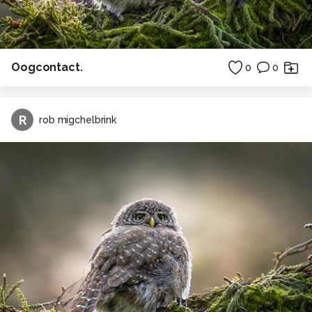
Oogcontact.
0
0
R
rob migchelbrink