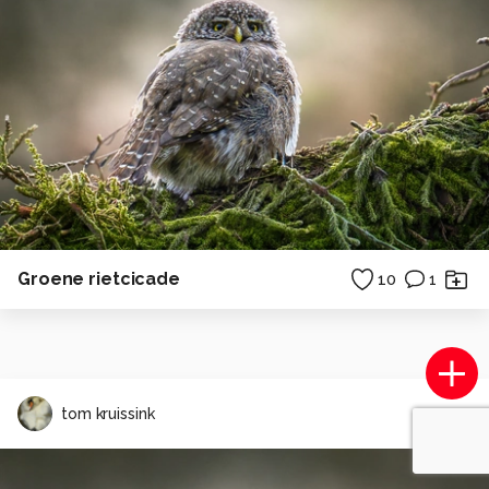
Groene rietcicade
10
1
tom kruissink