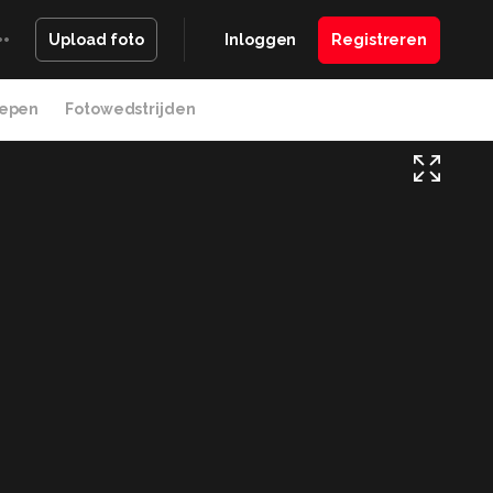
Inloggen
Registreren
Upload foto
epen
Fotowedstrijden