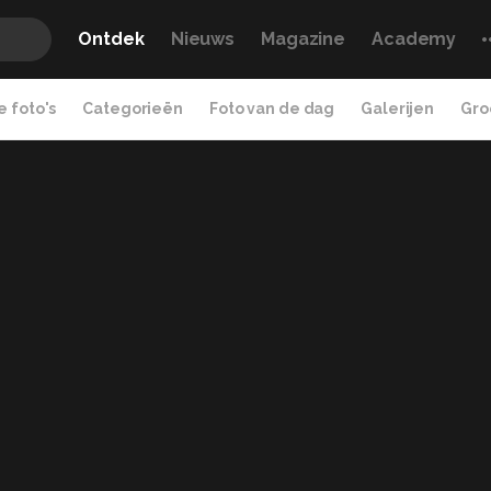
Ontdek
Nieuws
Magazine
Academy
 foto's
Categorieën
Foto van de dag
Galerijen
Gro