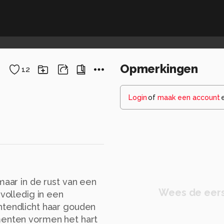
Opmerkingen
12
Login
of
maak een account
maar in de rust van een
Wees de eers
 volledig in een
htendlicht haar gouden
menten vormen het hart