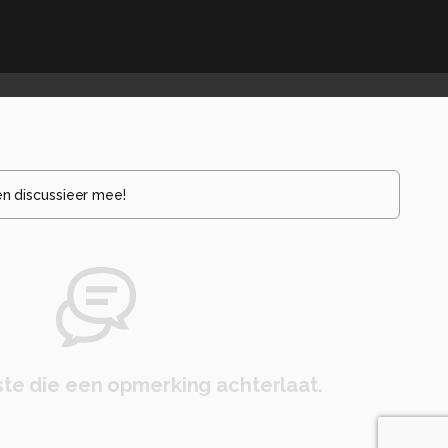
en discussieer mee!
te die een opmerking achterlaat.