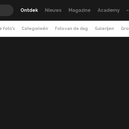
Ontdek
Nieuws
Magazine
Academy
 foto's
Categorieën
Foto van de dag
Galerijen
Gro