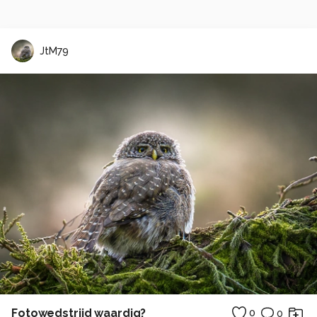
JtM79
Fotowedstrijd waardig?
0
0