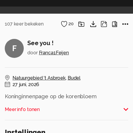
107
keer bekeken
20
See you !
F
door
Franca1Feijen
Natuurgebied ‘t Asbroek
,
Budel
27 juni, 2026
Koninginnenpage op de korenbloem
Alle rechten voorbehouden
Meer info tonen
Instellingen