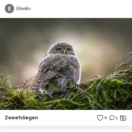
E
EllenEn
Zweefvliegen
0
1