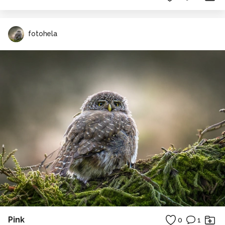
fotohela
Pink
0
1