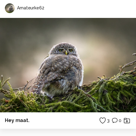
Amateurke62
Hey maat.
3
0