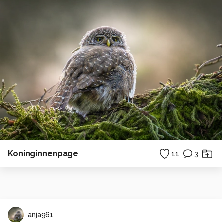
Koninginnenpage
11
3
anja961