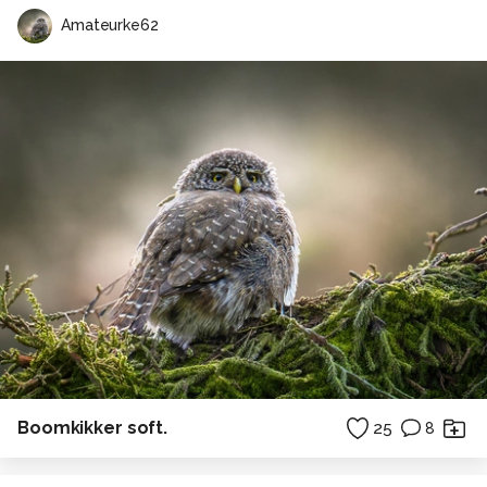
Amateurke62
Boomkikker soft.
25
8