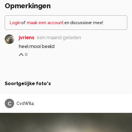
Opmerkingen
Login
of
maak een account
en discussieer mee!
jvriens
één maand geleden
heel mooi beeld
0
Soortgelijke foto's
C
CvdW84