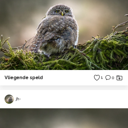
Vliegende speld
1
0
jh-