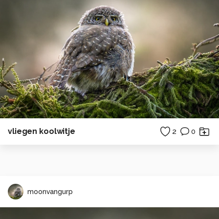
vliegen koolwitje
2
0
moonvangurp