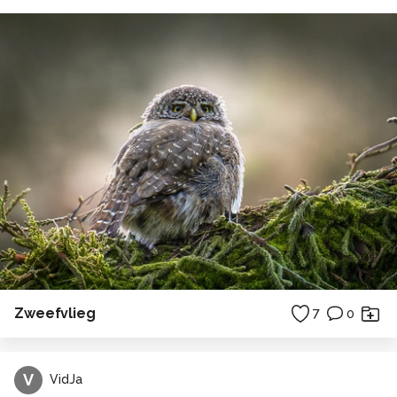
Zweefvlieg
7
0
V
VidJa