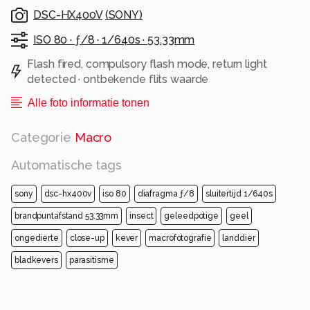
DSC-HX400V
(
SONY
)
ISO 80 ·
ƒ/8 ·
1/640s ·
53.33mm
Flash fired, compulsory flash mode, return light
detected · ontbekende flits waarde
Alle foto informatie tonen
Categorie
Macro
Automatische tags
sony
dsc-hx400v
iso 80
diafragma ƒ/8
sluitertijd 1/640s
brandpuntafstand 53.33mm
insect
geleedpotige
geel
ongedierte
close-up
kever
macrofotografie
landdier
bladkevers
parasitisme