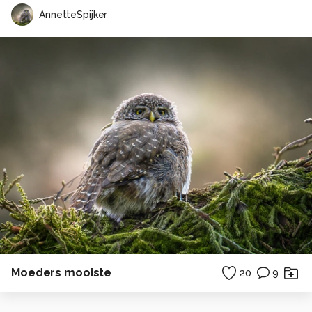
AnnetteSpijker
Moeders mooiste
20
9