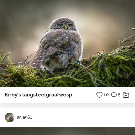
Kirby's langsteelgraafwesp
10
6
anja961