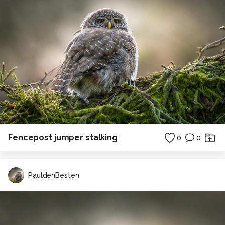
Fencepost jumper stalking
0
0
PauldenBesten