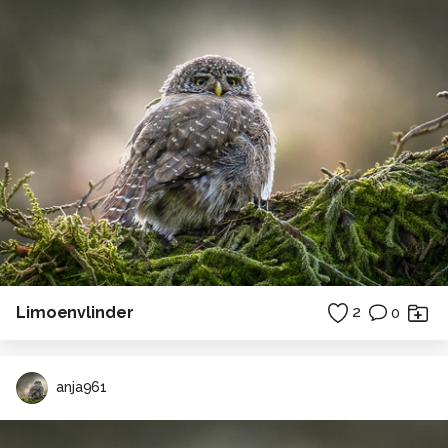
Limoenvlinder
2
0
anja961