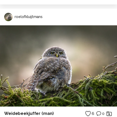
roelofkluijtmans
Weidebeekjuffer (man)
6
0