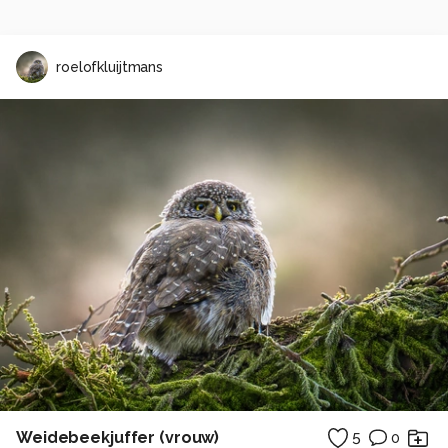
roelofkluijtmans
Weidebeekjuffer (vrouw)
5
0