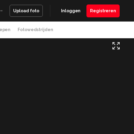
Inloggen
Registreren
Upload foto
epen
Fotowedstrijden