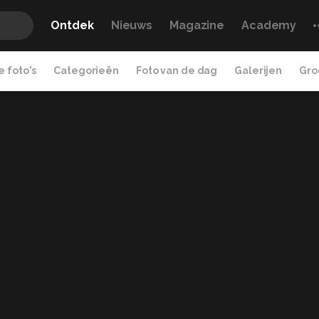
Ontdek
Nieuws
Magazine
Academy
 foto's
Categorieën
Foto van de dag
Galerijen
Gro