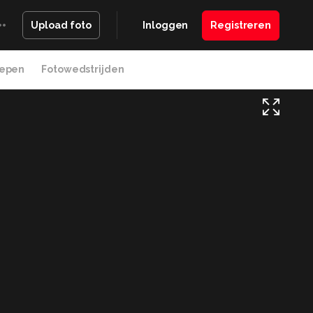
Inloggen
Registreren
Upload foto
epen
Fotowedstrijden