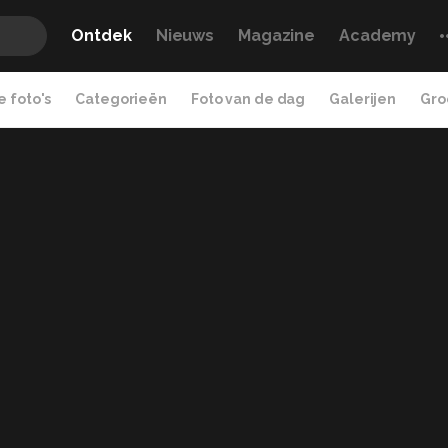
Ontdek
Nieuws
Magazine
Academy
 foto's
Categorieën
Foto van de dag
Galerijen
Gro