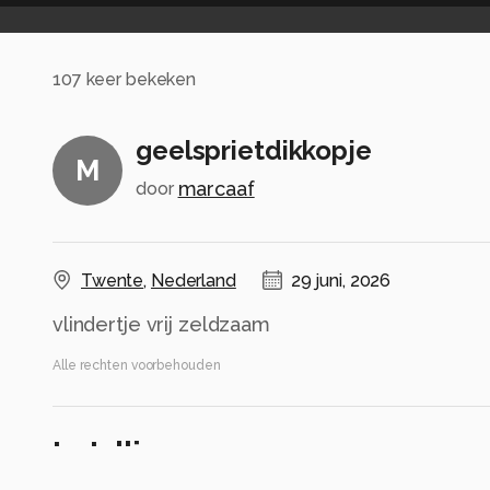
107
keer bekeken
geelsprietdikkopje
M
marcaaf
door
Twente
,
Nederland
29 juni, 2026
vlindertje vrij zeldzaam
Alle rechten voorbehouden
Instellingen