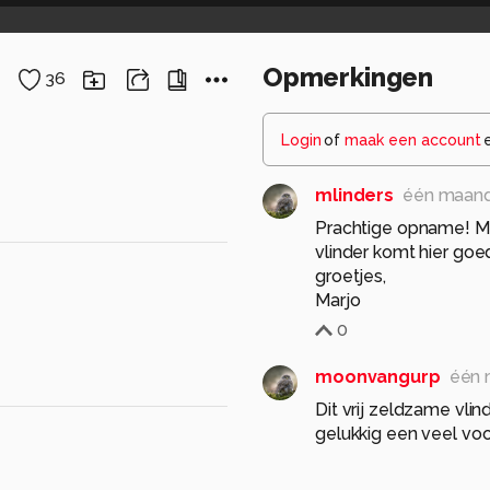
Opmerkingen
36
Login
of
maak een account
mlinders
één maand
Prachtige opname! Mo
vlinder komt hier goed
groetjes,
Marjo
0
moonvangurp
één 
Dit vrij zeldzame vlind
gelukkig een veel voo
0