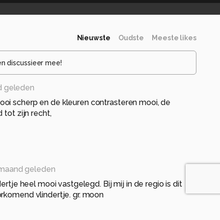
Nieuwste
Oudste
Meeste likes
en discussieer mee!
 geleden
oi scherp en de kleuren contrasteren mooi, de
 tot zijn recht,
maand geleden
ertje heel mooi vastgelegd. Bij mij in de regio is dit
rkomend vlindertje. gr. moon