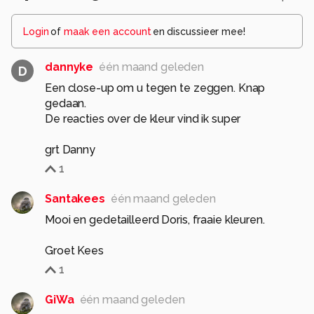
Login
of
maak een account
en discussieer mee!
dannyke
één maand geleden
D
Een close-up om u tegen te zeggen. Knap
gedaan.
De reacties over de kleur vind ik super
grt Danny
1
Santakees
één maand geleden
Mooi en gedetailleerd Doris, fraaie kleuren.
Groet Kees
1
GiWa
één maand geleden