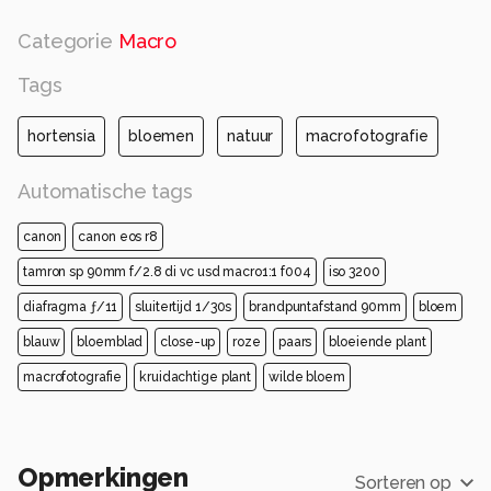
Categorie
Macro
Tags
hortensia
bloemen
natuur
macrofotografie
Automatische tags
canon
canon eos r8
tamron sp 90mm f/2.8 di vc usd macro1:1 f004
iso 3200
diafragma ƒ/11
sluitertijd 1/30s
brandpuntafstand 90mm
bloem
blauw
bloemblad
close-up
roze
paars
bloeiende plant
macrofotografie
kruidachtige plant
wilde bloem
Opmerkingen
Sorteren op