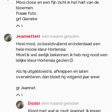
Mooi close en een fijn zicht in het hart van de
bloemen.
Fraaie foto .
grt Gieneke
1
JeannetteH
één maand geleden
Heel mooi, zo beeldvullend en inderdaad een
hele mooie kleur Hortensia.
Moet ik wel eerlijk bekennen, ik heb nog nooit een
lelijke kleur Hortensia gezien.😉
Als hij uitgebloeid is, afknippen en laten
overwinteren, dan bloeit hij volgend jaar weer.
gr Jeannet
1
Dodsi
één maand geleden
Klopt met wat je zegt Jeannet. Ik kreeg