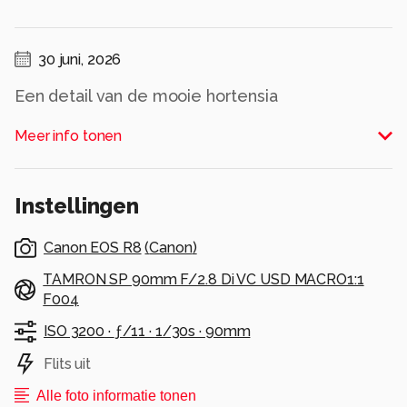
30 juni, 2026
Een detail van de mooie hortensia
Meer info tonen
Dank voor de fijne reacties bij mijn vorige
opname.
Alle rechten voorbehouden
Instellingen
Canon EOS R8
(
Canon
)
TAMRON SP 90mm F/2.8 Di VC USD MACRO1:1
F004
ISO 3200 ·
ƒ/11 ·
1/30s ·
90mm
Flits uit
Alle foto informatie tonen