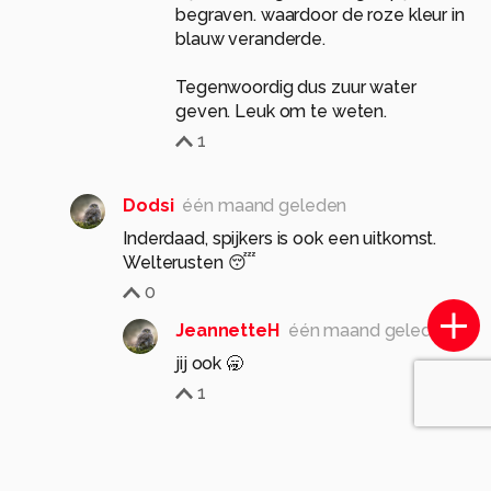
begraven. waardoor de roze kleur in
blauw veranderde.
Tegenwoordig dus zuur water
geven. Leuk om te weten.
1
Dodsi
één maand geleden
Inderdaad, spijkers is ook een uitkomst.
Welterusten 😴
0
JeannetteH
één maand geleden
jij ook 🥱
1
Tanneke
één maand geleden