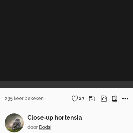
235
keer bekeken
23
Close-up hortensia
door
Dodsi